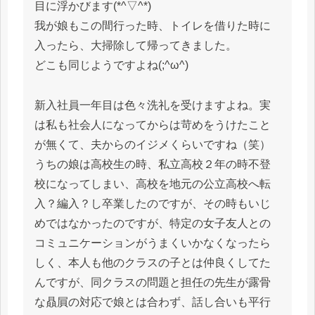
目に浮かびます(*^▽^*)
我が娘もこの間行った時、トイレを借りた時に
入ったら、大掃除して帰ってきました。
どこも同じようですよね(;^ω^)
新入社員一年目は色々洗礼を受けますよね。実
は私も社会人になってからは苛めをうけたこと
が無くて、夫からのイジメくらいですね（笑）
うちの娘は高校生の時、私立高校２年の時不登
校になってしまい、高校を地元の公立高校へ転
入？編入？し卒業したのですが、その時もいじ
めではなかったのですが、特定の女子友人との
コミュニケーションがうまくいかなくなったら
しく、本人も他のクラスの子とは仲良くしてた
んですが、同クラスの問題と担任の先生が露骨
な贔屓の対応で娘とは合わず、話し合いも平行