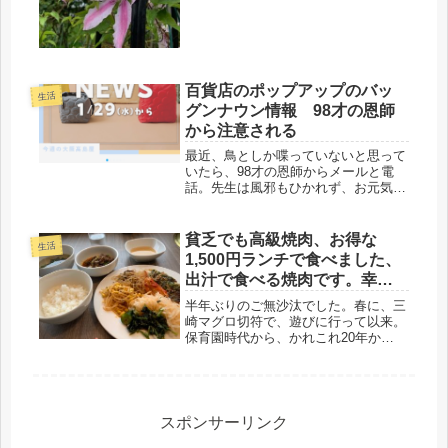
勤したりだけど、夫は、分からない。
何か、尋ねても、必ず「なんで？」
と...
百貨店のポップアップのバッ
生活
グンナウン情報 98才の恩師
から注意される
最近、鳥としか喋っていないと思って
いたら、98才の恩師からメールと電
話。先生は風邪もひかれず、お元気な
様子。「〇〇ちゃん、素晴らしい絵は
がき、ありがとう。元気にしています
か？」「身体に気をつけないといけま
貧乏でも高級焼肉、お得な
生活
せんよ、無理しないように」色々たく
1,500円ランチで食べました、
さ...
出汁で食べる焼肉です。幸せ
です(=ﾟωﾟ)ﾉ
半年ぶりのご無沙汰でした。春に、三
崎マグロ切符で、遊びに行って以来。
保育園時代から、かれこれ20年か
ぁ・・。お互い働く母さんで、がむし
ゃらに飛ばしてきたけど、ここに来
て、共に、60才を超え、これからは、
エンジョイしようねと、そう言いなが
らも...
スポンサーリンク