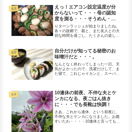
は行かず。高齢女性の一人暮らしだ
と、わざわざ、伝えに行く必要もな
えっ！エアコン設定温度が分
生活
し。すると、今朝、また山のようなゴ
からないって・・・母の認知
ミを捨て...
度を測る・・・そうめん・簡
単酢煮
Ｕターンラッシュが始まりましたね。
各々の故郷で、親と、また友人との大
切な時間を過ごし、たくさんの楽しい
思い出を持っての家路、わかるなぁ～
故郷って、いつでも優しく待っててく
れるもの＾＾・・・・お供えが着い
自分だけが知ってる秘密のお
生活
た？と母に電話をした。今、関西への
味噌汁だと・・・。
荷物...
なんとなく終わってしまった一日。天
気がよかったので、洗濯だけして、ま
た寝て、これじゃイカンと、スーパー
に買い物に行ったものの、台所に立つ
気力がなく、ただ怠けているだけなん
だけど、今日は、料理放棄の日にしま
10連休の前夜、不仲な夫とケ
した。たまにはね、おひとりさまだ
生活
し、...
ンカになる、夜ごはん抜き
に・・・でも長靴は快調！
さあ、これから連休、という前夜に、
不仲な夫とケンカになりました。お腹
すいたわ・・・・10連休と言っても、
私はシフト勤務なので、今日、明日と
仕事。その後も、休みが入ったり、出