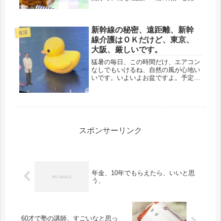
に降りたら、なんと、居間の雨戸は締
めていたけど、ガラスサッシは、全
開。一晩中、全開でした。正月に、同
新幹線の秘密、遠距離、新幹
じ事があり、ハッキリ注意したので、
生活
それ...
線介護はＯＫだけど、東京、
大阪、厳しいです。
猛暑の毎日、この時間だけ、エアコン
なしでもいけるね、自然の風が心地い
いです。いよいよお盆ですよ。予定し
ていた、実家、新幹線介護を現時点で
思案中です。余りの感染者の数に、道
中の強行突破、かなり危険を伴うし、
出発地点が、東京、そして、到着地は
大...
スポンサーリンク
年金、10年でもらえたら、いいと思
う、
60才で塾の講師、すごいなと思っ