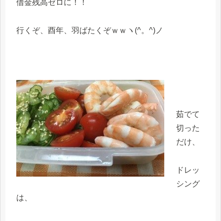
借金残高ゼロに！！
行くぞ、酉年、羽ばたくぞｗｗヽ(^。^)ノ
茹でて
切った
だけ、
ドレッ
シング
は、