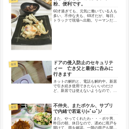
粉、便利です。
60才過ぎても、元気に働いている人も
多い、不仲な夫も、69才だが、毎日、
トラックで現場へ出動。リーマンだっ
て、再雇用で65才までは働くだろう
し、実際、友人達は、定年後に家に居
られないように、再雇用、再々雇用
で、出て行ってもらうそうだ。リー
マ...
ドアの侵入防止のセキュリテ
生活
ィー 亡き父と最後に呑みに
行きます
ネットの解約と、電話も解約中。新居
で引き続き使用できたらいいのだけ
ど、新居では使えないようなので、め
んどくさいですが、解約し、新規プロ
バイダー契約。工事は、引っ越し後、
だいぶ先になるようです。今日は、朝
不仲夫、またボケル、サプリ
生活
から一階のパソコンを初期状態にし
で内緒で若返り(=ﾟωﾟ)ﾉ
て、セ...
また、やってくれたわ・・・ボケ男、
昨日の朝、休日なので、遅めに雨戸を
開けて、雨を確認。一階の雨戸も開け