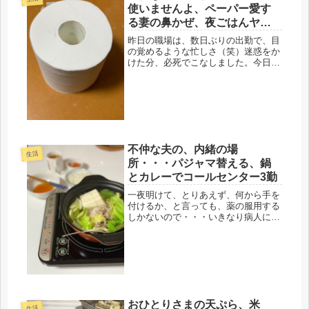
使いませんよ、ペーパー愛す
る妻の鼻かぜ、夜ごはんヤキ
ソバ旨し
昨日の職場は、数日ぶりの出勤で、目
の覚めるような忙しさ（笑）迷惑をか
けた分、必死でこなしました。今日、
行けば、休み。今月のコールセンター
のシフトは、前半、出勤が多かったと
ころ、休んだので、後半は、楽勝です
(=ﾟωﾟ)ﾉ今回の風邪で、実感した...
不仲な夫の、内緒の場
生活
所・・・パジャマ替える、鍋
とカレーでコールセンター3勤
一夜明けて、とりあえず、何から手を
付けるか、と言っても、薬の服用する
しかないので・・・いきなり病人にな
って、どうすると、ハッパをかける。
まずは、何か・・・最初にしたのが、
パジャマのゴム替え（笑）ずっと気に
なっていた。伸びたゴムを結わいたり
（...
おひとりさまの天ぷら、米
生活