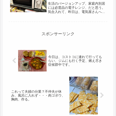
温かいです。
生活のバージョンアップ、家庭内別居
には必需品の電子レンジ、だと思う。
気合入れて、昨日は、電気屋さんへ行
って買ってきました。そして、個室生
活が一段と、向上しました(=ﾟωﾟ)ﾉ
朝、不仲な夫が仕事に出かけたので、
準備して一番に電気屋さんに。既に...
スポンサーリンク
今日は、コストコに連れて行っても
らい、ジムにも行く予定、燃え尽き
症候群中です。
これって夫婦の分業？不仲夫が休
み、風呂に入れず・・・肉ゴボウ、
胸肉、作る。