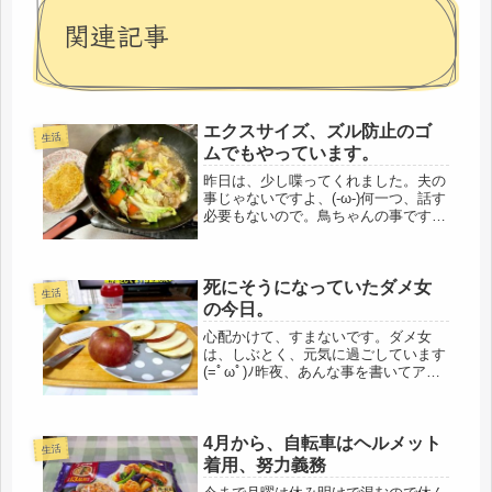
関連記事
エクスサイズ、ズル防止のゴ
生活
ムでもやっています。
昨日は、少し喋ってくれました。夫の
事じゃないですよ、(-ω-)何一つ、話す
必要もないので。鳥ちゃんの事です。
朝一番から、私を呼んでいました。よ
かったーーーー(=ﾟωﾟ)ﾉそれまでは、
まる一日、ずっと喋ってましたから。
死にそうになっていたダメ女
そこまでは戻ってないです...
生活
の今日。
心配かけて、すまないです。ダメ女
は、しぶとく、元気に過ごしています
(=ﾟωﾟ)ﾉ昨夜、あんな事を書いてアッ
プしたので、地元の同僚たちが、心配
して、朝からラインを送ってくれて、
スミマセン。一晩寝たら、治りまし
4月から、自転車はヘルメット
た。一昨日は、治らなかったのだけ
生活
ど...
着用、努力義務