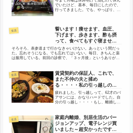
今まで月曜は休み明けで混むので休ん
でいたけど、基本、毎日にしたので、
行ってきました。でも、やっぱり、カ
ーブス、混んでいました。駅には、歩
くとかなりあるけど、自転車なので、
急げば、５分ほど。先に、国民保険料
誓います！痩せます、血圧、
と介護保険料を支払いに銀行に。２０
生活
日...
下げます、歩きます、酢も摂
って、食べてもすぐ寝ませ
ん。
そろそろ、表参道まで行かなきゃいけない。あっという間だっ
た。忘れそうになる。でも忘れてはいない。毎日、きちんと薬
は服用している。前回の診察で、「３ヶ月後」というありがた
い再診日を頂き、天にも昇る思いだった。思えば、２週間ごと
を繰り返し、３週...
賃貸契約の保証人、これで、
生活
また不仲の夫と揉め
る・・・・私の引っ越しの時
の保証人は？
疲れました。引っ越しって、62才のバ
アサンには、かなりハードでした。自
分の引っ越し・・・・もし、離婚し
て、この家を出ることになった
ら・・・・超らくらく引っ越しで、お
もいきり断捨離して、身一つで引っ越
家庭内離婚、別居生活のバー
生活
さないと、寝込むな・・・・そんな事
ジョンアップ、電子レンジ買
を考えた...
いました～超安かったです、