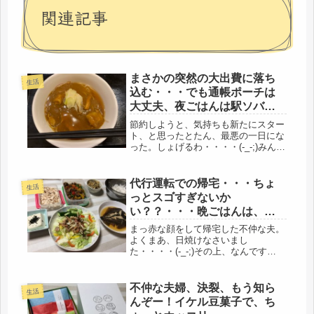
関連記事
まさかの突然の大出費に落ち
生活
込む・・・でも通帳ポーチは
大丈夫、夜ごはんは駅ソバに
なりました。
節約しようと、気持ちも新たにスター
ト、と思ったとたん、最悪の一日にな
った。しょげるわ・・・・(-_-;)みん
な、自分が悪い。昨朝は、帰りに銀行
に立ち寄ろうと、通帳ポーチを朝、準
備した。出発間際に、朝納豆を食べ
代行運転での帰宅・・・ちょ
生活
る。とりあえず、発酵食品を食べる...
っとスゴすぎないか
い？？・・・晩ごはんは、真
カレイ煮つけ・砂肝カレー・
まっ赤な顔をして帰宅した不仲な夫。
きのこバルサミコサラダ
よくまあ、日焼けなさいまし
た・・・・(-_-;)その上、なんです
か・・・代行でのお帰り、随分と羽振
りのいいことですなぁ・・・・今月の
売上もかなり少ないのに、もったいな
不仲な夫婦、決裂、もう知ら
生活
ぁ～～＼(゜ロ＼)飲酒運転の罰金に比
んぞー！イケル豆菓子で、ち
べた...