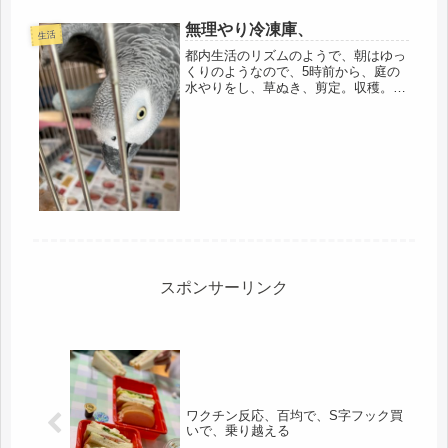
が増えたことで、救われ、今に至るの
ですが。現在はどういう状態かは、分
無理やり冷凍庫、
生活
かりませんが。不仲夫は、対策を練ろ
都内生活のリズムのようで、朝はゆっ
う...
くりのようなので、5時前から、庭の
水やりをし、草ぬき、剪定。収穫。こ
の時刻だと、唯一、窓を開けて自然の
風を入れられる。ベランダ野菜のみず
やり。起きたら待ったなしなので、鳥
の世話。餌だけは、先にあげてしまう
事...
スポンサーリンク
ワクチン反応、百均で、S字フック買
いで、乗り越える