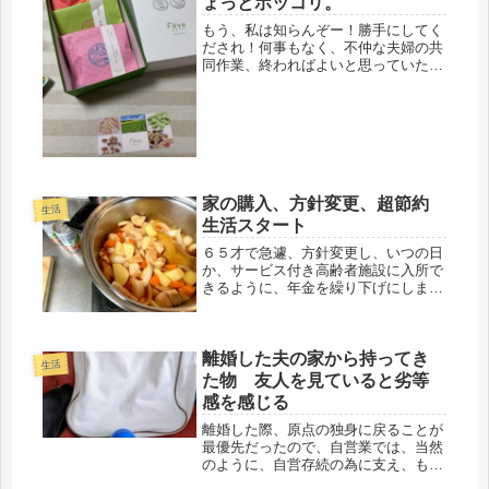
ょっとホッコリ。
もう、私は知らんぞー！勝手にしてく
だされ！何事もなく、不仲な夫婦の共
同作業、終わればよいと思っていたけ
れど・・・夫婦決裂、となってしまっ
た。私は経理担当だけど、アナタに聞
かないと、50年前の話なんて・・・分
かるわけない、知ってるのは、たか
だ...
家の購入、方針変更、超節約
生活
生活スタート
６５才で急遽、方針変更し、いつの日
か、サービス付き高齢者施設に入所で
きるように、年金を繰り下げにしまし
た。今の年金では、預貯金がないので
入所のメドは立たず、64.5才で、親の
介護となり退職し、７０才定年まで働
離婚した夫の家から持ってき
くつもりが、老後計画は大幅に変更...
生活
た物 友人を見ていると劣等
感を感じる
離婚した際、原点の独身に戻ることが
最優先だったので、自営業では、当然
のように、自営存続の為に支え、もう
廃業という段階で、消費税増税で発注