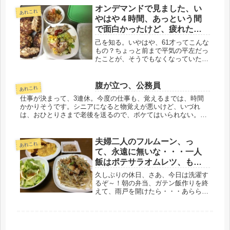
オンデマンドで見ました、い
あれこれ
やはや４時間、あっという間
で面白かったけど、疲れたわ
～
己を知る。いやはや、61才ってこんな
もの？ちょっと前まで平気の平左だっ
たことが、そうでもなくなっていた。
楽しみにしていたＴＢＳオンデマン
ド、「LEADERS」を全編、後篇、特
別編、全て見たけど、なんと、疲れる
腹が立つ、公務員
あれこれ
ことか。２度見したのもあるし、か...
仕事が決まって、3連休。今度の仕事も、覚えるまでは、時間
かかりそうです。シニアになると物覚えが悪いけど、いづれ
は、おひとりさまで老後を送るので、ボケてはいられない。眠
っている脳を動かして、早く覚えようと思います。公務員の経
験はないけど、なん...
夫婦二人のフルムーン、っ
あれこれ
て、永遠に無いな・・・一人
飯はポテサラオムレツ、もや
し炒め
久しぶりの休日、さあ、今日は洗濯す
るぞ～！朝の弁当、ガテン飯作りを終
えて、雨戸を開けたら・・・あらら、
なんだ曇りじゃないか、ついてない
わ、次の休みまで、大物と季節物はお
預けですな。体重は、最近、停滞中。
ムチャグイはしていないし、夜、食べ