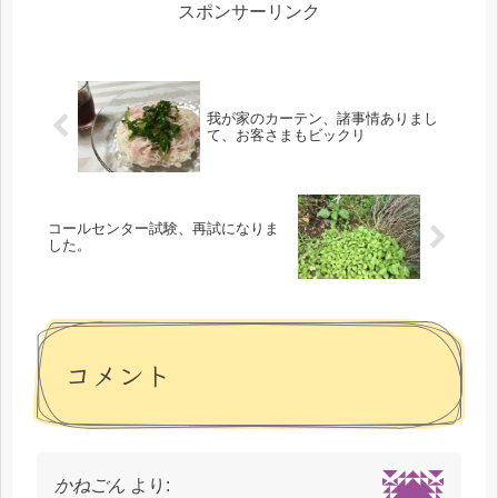
てす...
スポンサーリンク
我が家のカーテン、諸事情ありまし
て、お客さまもビックリ
コールセンター試験、再試になりま
した。
コメント
かねごん
より: