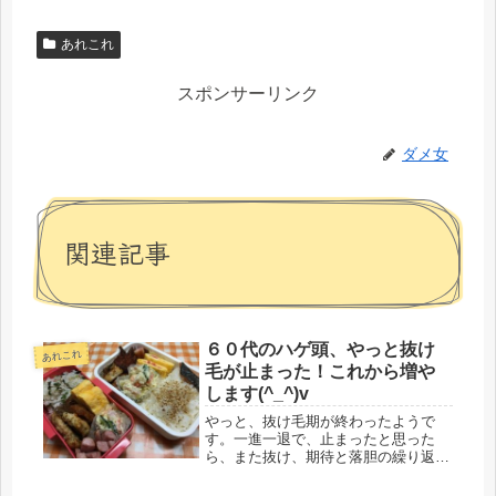
あれこれ
スポンサーリンク
ダメ女
関連記事
６０代のハゲ頭、やっと抜け
あれこれ
毛が止まった！これから増や
します(^_^)v
やっと、抜け毛期が終わったようで
す。一進一退で、止まったと思った
ら、また抜け、期待と落胆の繰り返
し。ここに来て、ピタッとそれも終わ
り、やっと人並みの自然な抜け毛にな