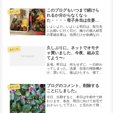
つい先日も、まさに、今回の事件の車
両の席あたりに指定を取っていた。怖
いなと思うと同時に、それより、正義
このブログもいつまで続けら
あれこれ
心で犯人を阻止しようとして、お亡く
れるか分からなくなっ
な...
た・・・・母子弁当は生姜焼
き
いよいよだ。いよいよ明日は、取引先
にお願いに行く日だ。極小の個人経営
の零細企業は、信用だけが命綱なの
に、夫が納期も守らず、いい加減なこ
とをしたために取引を切られたので、
詫びを入れて、仕事をもらいに行く。
久しぶりに、ネットでオモチ
あれこれ
手土産は、今日、会社の帰りに準備し
ャ買いました、今夜、組み立
た。...
てよう〜♪
反省。昨日は、何もせずに、一日終わ
ってしまった。洗濯、自室の掃除機か
け、買いだし、後はひたすら、寝てま
した。食べたら寝る、という体質にな
ったようで、ちょっと怖い。休日のお
昼でさえも、食べた途端だもの
ブログのコメント、削除する
あれこれ
ね・・・(ーー;)とりあえず、寝てしま
ことにしました。
うの...
今日、出勤すると、本日は午前中で終
わります、各自、明日に向けて自宅で
おさらいして下さい、と言われて帰
宅。でも、変じゃない？変だよね、資