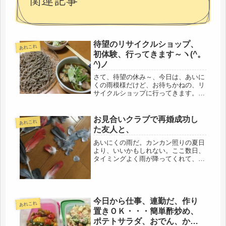
待望のリサイクルショップ、
あれこれ
初体験、行ってきます～ヽ(^。
^)ノ
さて、待望の休み～、今日は、あいに
くの雨模様だけど、お待ちかねの、リ
サイクルショップに行ってきます。あ
あ、夢のリサイクルショップ～なんで
も、初トライと言うのは、胸が高鳴
る。ドキドキだわ。前回、２０年ぶり
お見合いクラブで再婚成功し
あれこれ
に会ったお姉さま方と、また、勉強に
た友人と、
なる...
あいにくの雨だ。カンカン照りの夏日
より、いいかもしれない。ここ数日、
タイミングよく雨が降ってくれて、庭
木の水やりはパス出来てるし、水不足
も少し解消できたかも。さて、今日は
友人宅に遊びに行く。先日、20年振り
に再会したお姉さま、リサイクルの
プ...
今日から仕事、連勤だ、作り
あれこれ
置きＯＫ・・・簡単酢炒め、
ポテトサラダ、おでん、かぼ