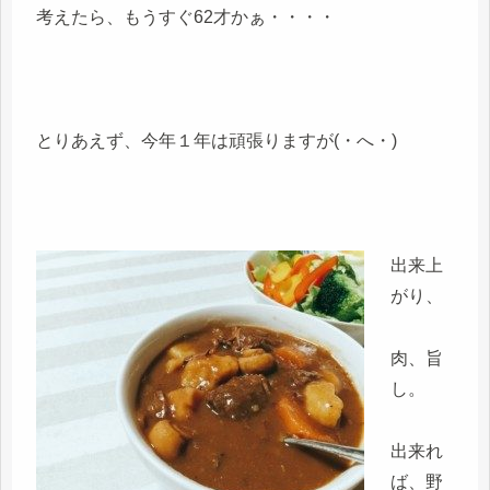
考えたら、もうすぐ62才かぁ・・・・
とりあえず、今年１年は頑張りますが(・へ・)
出来上
がり、
肉、旨
し。
出来れ
ば、野