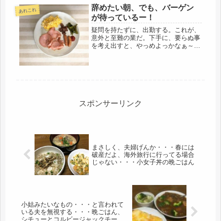
イと出てくるのじゃと思っては、いき
辞めたい朝、でも、バーゲン
なり名前を叫んでみたり、そんな訳な
あれこれ
い...
が待っているー！
疑問を持たずに、出勤する。これが、
意外と至難の業だ。下手に、要らぬ事
を考え出すと、やっめよっかなぁ～あ
あ、たまらん、辞めたいわ、もう、い
いんじゃないの‥‥ちっともよくない
し‥‥十分だよ‥‥何のことやら、娘
にパラサイトする？無理無理〜(´Д`...
スポンサーリンク
まさしく、夫婦げんか・・・春には
破産だよ、海外旅行に行ってる場合
じゃない・・・小女子丼の晩ごはん
小姑みたいなもの・・・と言われて
いる夫を無視する・・・晩ごはん、
シチューとコルビージャックチーズ