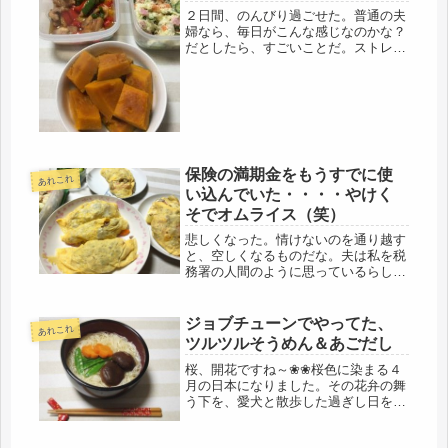
ちゃ・・。
２日間、のんびり過ごせた。普通の夫
婦なら、毎日がこんな感じなのかな？
だとしたら、すごいことだ。ストレス
を感じることなんて、全くないし、鼻
歌でも出てきそうな快適さだ。夫が定
年になり、一日三食の炊事に、本人曰
く、「金魚の糞みたい」なご主人がイ
ヤ...
保険の満期金をもうすでに使
あれこれ
い込んでいた・・・・やけく
そでオムライス（笑）
悲しくなった。情けないのを通り越す
と、空しくなるものだな。夫は私を税
務署の人間のように思っているらし
い。お金を取っていく人間、そんな感
覚らしい。あほらしかぁ～！(-"-)アナ
タの会社の存続がかかっているのだけ
ジョブチューンでやってた、
あれこれ
ど！ほとほと呆れて、一気に気が抜...
ツルツルそうめん＆あごだし
桜、開花ですね～❀❀桜色に染まる４
月の日本になりました。その花弁の舞
う下を、愛犬と散歩した過ぎし日を思
い出しています。まだペットロス状態
で、どこかで迷子になっていて、ヒョ