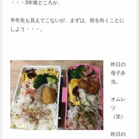
・・・3年後どころか、
半年先も見えてこないが、まずは、前を向くことに
しよう・・・。
昨日の
母子弁
当。
オムレ
ツ
（笑）
昨日の