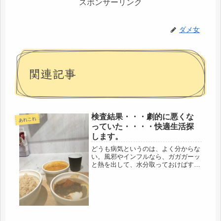
スポンサーリンク
ダメ女
関連記事
検査結果・・・劇的に悪くな
あれこれ
っていた・・・・快適生活探
します。
どうも病気というのは、よく分からな
い。風邪やインフルなら、ガガガーッ
と熱を出して、水分取っておけばすぐ
直るのに、このバセドウ病は、なかな
か手ごわい。病院につくなり、まずは
採血。診察までの間、ランチして、ち
ょこっと、マイケル・コースを覗く。
若...