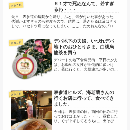
６１才で死ぬなんて、若すぎ
あれこれ
るわ・・・
先日、表参道の病院から帰り、ふと、気が付いた事があった。
代謝がよすぎるのも程度もので、結局は、過ぎたるは及ばざり
しで、バセドウ病になってしまい、ここ、だめおんなのブログ
のコメントから、表参道の病院を教えていただき、９月から通
院することに。バ...
デパ地下の夫婦、いづれデパ
あれこれ
地下のおひとりさま、白桃烏
龍茶を買う
デパートの地下食料品街、平日の夕方
は、お勤めの女性が圧倒的に多いけ
ど、昼に行くと、夫婦連れが多いのに
驚いた。世の中、こんなに仲良し夫婦
が居るのだな。自分が、かなり偏った
世界で生きているのだと思った。手土
産を買いに行ったものの、独居、60
表参道ヒルズ、海老蔵さんの
代、...
あれこれ
行くお店に行って、食べてき
ました。
今日は、表参道の日。前回の休みに行
っておけばよかった・・・。昼寝した
り、ぐずぐずしてるうちに、出そびれ
て、結局、三連休に行く事になってし