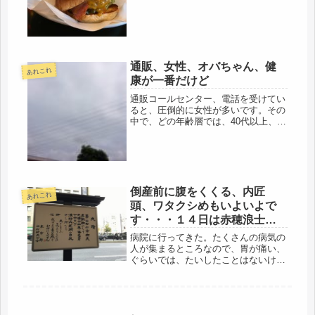
まった。そりゃ、混むよね。受付から
会計迄、4時間以上かかったものな
ぁ・・・フー(-_-;)バカだな、と思...
通販、女性、オバちゃん、健
あれこれ
康が一番だけど
通販コールセンター、電話を受けてい
ると、圧倒的に女性が多いです。その
中で、どの年齢層では、40代以上、60
代が殆ど。皆、健康が一番だと、説明
文を読んで、これ、私が欲しかったの
なの、とおっしゃる。その反面、全く
何の効果もないという苦情も多いで...
倒産前に腹をくくる、内匠
あれこれ
頭、ワタクシめもいよいよで
す・・・１４日は赤穂浪士討
ち入りの日
病院に行ってきた。たくさんの病気の
人が集まるところなので、胃が痛い、
ぐらいでは、たいしたことはないけ
ど、それでも、何が起こるか分からな
い。転ばぬ先の杖だ。それに、痛いの
は困る。そういえば、今週は14日にな
るのだなぁ・・・病院まで歩いて行く