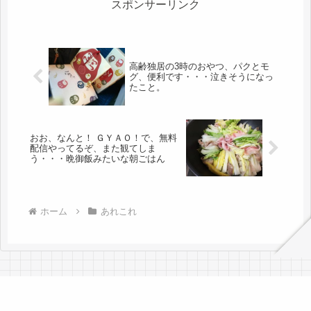
途...
スポンサーリンク
高齢独居の3時のおやつ、パクとモ
グ、便利です・・・泣きそうになっ
たこと。
おお、なんと！ ＧＹＡＯ！で、無料
配信やってるぞ、また観てしま
う・・・晩御飯みたいな朝ごはん
ホーム
あれこれ