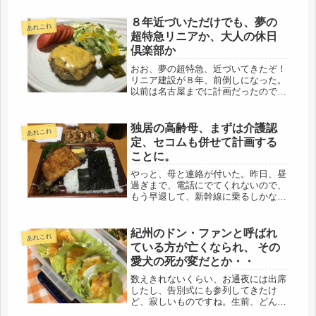
加。途中、岡山では、平家落人の隠れ
家などを巡り、まさに古民家カフェで
８年近づいただけでも、夢の
あれこれ
昼食。鳥ちゃんには、お留守番をして
超特急リニアか、大人の休日
も...
倶楽部か
おお、夢の超特急、近づいてきたぞ！
リニア建設が８年、前倒しになった。
以前は名古屋までに計画だったので、
ガッカリしたものだけど、東京ー大阪
が、2045年には開通見込みとは、なん
と言っても、今、のぞみで２時間半、
独居の高齢母、まずは介護認
あれこれ
それが67分だなんて、鉄女でなく...
定、セコムも併せて計画する
ことに。
やっと、母と連絡が付いた。昨日、昼
過ぎまで、電話にでてくれないので、
もう早退して、新幹線に乗るしかな
い、東京駅までは、職場からはさほど
遠くない。乗ってしまえば、夕方まで
には実家に到着する。選択肢なんてな
紀州のドン・ファンと呼ばれ
あれこれ
い。帰ろう、上司に言う前に、最後の
ている方が亡くなられ、 その
もう...
愛犬の死が変だとか・・
数えきれないくらい、お通夜には出席
したし、告別式にも参列してきたけ
ど、寂しいものですね。生前、どんな
方だったのか知らなくても、仏さんに