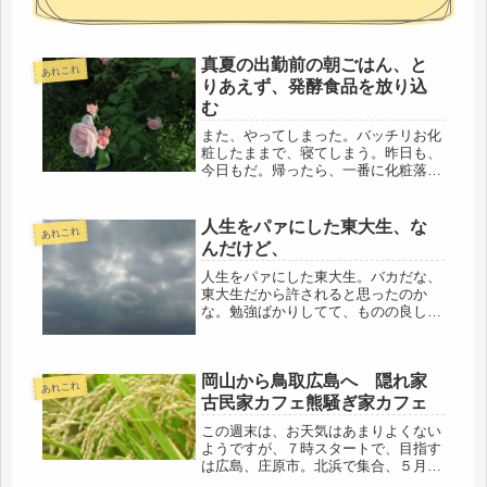
真夏の出勤前の朝ごはん、と
あれこれ
りあえず、発酵食品を放り込
む
また、やってしまった。バッチリお化
粧したままで、寝てしまう。昨日も、
今日もだ。帰ったら、一番に化粧落と
さないとなぁ・・・残業すると、全く
ダメだ。許容値完全に超えてるので、
料理とか、完璧に飛んでるし、買っ
人生をパァにした東大生、な
あれこれ
て、帰る、食べる、それだけ（笑）こ
んだけど、
んな...
人生をパァにした東大生。バカだな、
東大生だから許されると思ったのか
な。勉強ばかりしてて、ものの良し悪
しを学習しなかったという事。刑期を
終えたら、きっとだれかが面倒みてく
れると思ってる？世の中、そんなに甘
岡山から鳥取広島へ 隠れ家
くはなよ、清原とは違うと思うよ。清
あれこれ
原も...
古民家カフェ熊騒ぎ家カフェ
この週末は、お天気はあまりよくない
ようですが、７時スタートで、目指す
は広島、庄原市。北浜で集合、５月に
田植えをした総勢７人で、稲刈りに参