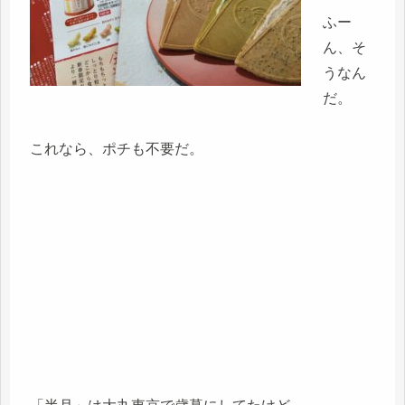
ふー
ん、そ
うなん
だ。
これなら、ポチも不要だ。