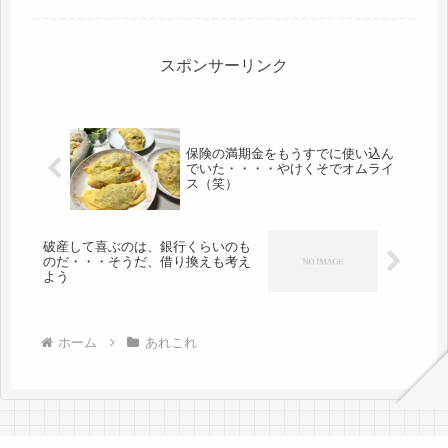
なられ、飾られた遺影、笑顔がいい
な・・・と思いながら帰ってきまし
た。昨日、参列した方のは、ムチャク
チャ怖い...
スポンサーリンク
保険の満期金をもうすでに使い込ん
でいた・・・・やけくそでオムライ
ス（笑）
破産して喜ぶのは、銀行くらいのも
のだ・・・そうだ、借り換えも考え
よう
ホーム
あれこれ