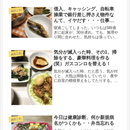
も、電池替えても駄目。16年なら、ま
だまだ大丈夫じゃないの？！小さな遠
借入、キャッシング、自転車
あれこれ
赤外線ストーブが一個だけ。鳥と一
操業で銀行差し押さえ物件な
緒...
んて、イヤだす・・・仕事探
そう(・_・;)
寝過ごしてしまった。いつもは5時過
ぎに起床が、30分遅れ。でも、無理や
り間に合わせた。気持ちは張っている
けど、やっぱり、疲れるよ、破産なん
て怖い言葉、イヤだす・・・(・_・;)
今、もらっている仕事で、後どれくら
気分が滅入った時、その1、掃
あれこれ
い生活できるか、引き算をしてみ...
除をする、豪華料理を作る
(笑）ガスコンロを替える！
気分が滅入った時、だと思う。気が付
くと、大抵は掃除をしていたり、夜中
に自室の模様替えをしてたりする。
少々音を立てても、真下は居間なの
で、夜はだれにも迷惑はかけない、心
置きなく、納得するまで、何かやって
いる。そして、疲れたところで、寝
る。今は...
今日は健康診断、何か新規病
あれこれ
名がつくかも・・弁当忘れる