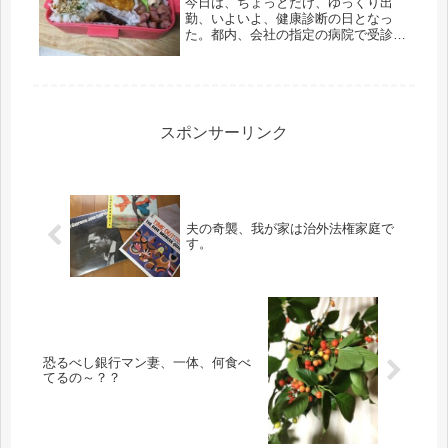
今日は、ちょっとだけ、ゆっくり出
勤、いよいよ、健康診断の日となっ
た。都内、会社の指定の病院で受診、
それから出勤なので、嬉しいゆっくり
出勤だ。しかし、何かみつけられるか
もしれない・・・その時は、その時、
腹をくくるしかない、まな板の鯉だ。
２年前...
スポンサーリンク
夫の奇襲、我が家は治外法権家庭で
す。
恐るべし銀行マン妻、一体、何食べ
てるの～？？