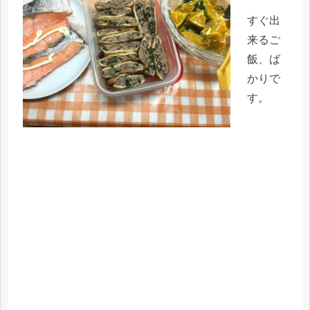
すぐ出
来るご
飯、ば
かりで
す。