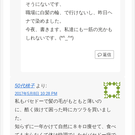
そうにないです、
職場に白髪の輪、で行けないし、昨日ヘ
ナで染めました。
今夜、書きます。私達にも一筋の光かも
しれないです。(*^_^*)
返信
50代桃子
より:
2017年5月8日 10:28 PM
私もバセドーで髪の毛がもともと薄いの
に、酷く抜けて困った時にカツラを買いまし
た。
知らずに一年かけて自然に８キロ痩せて、食べ
ても太らなくて体は快調でしたがバセドー病で