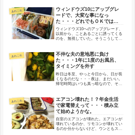
ウィンドウズ10にアップグレ
あれこれ
ードで、大変な事になっ
た・・・どれでもＯＫではな
かった。
ウィンドウズ10へのアップグレード、
以前から、ことあるごとに誘ってくる
のを、無視していた。そうこうしてい
るうちに、無償は７月28日までという
ご通知。それなら、片方だけでもやっ
てみようと。そして、えらい目にあっ
不仲な夫の意地悪に負け
あれこれ
た。４年使っているデスクトップは...
た・・・1年に1度のお風呂、
タイミングを外す
昨日は冬至、やっと今日から、日が長
くなるのだな・・・夜は、まだいい。
帰宅時間はいつも真っ暗なので、そん
なものだろうと長年、割り切っている
けど、朝がね・・・ああ、辞めたいな
ぁ・・・なんて甘えちゃいけない(-_-;)
エアコン壊れた！？年金生活
あれこれ
どこの家もカアサンは、真っ暗...
で家電替えって・・・積み立
て始めようかな。
自室のエアコンが壊れた。エアコンが
壊れているのか、リモコンが壊れてい
るのか分からないけど、ウンともスン
ともいわない。家中のリモコンで試す