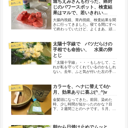
堀ちえみさんも行った、癌封
あれこれ
じのパワースポット、検査結
果はマルで、若いきれい
な・・・
大腸内視鏡、胃内視鏡、検査結果を聞
きに行ってきました。寝てる間にすべ
て終わっていたけど、よくまあ、頑張
ったものです。費用もね、大腸は1
万、胃は3,000円、大きな出費でし
た。いやいや、命の方が大事なんだか
太陽十字線で バツだらけの
あれこれ
ら、仕方ない。スイカ食べて、気合い
手相でも命拾い、 水菜の卵
入...
とじ
「太陽十字線」・・・もしかして、こ
れが私を守ってくれているのかもしれ
ない。去年、ふと気が付いた左の手の
ひらの✖マーク。バツ２だから✖が付
いたのだろうか💦まさか・・・で、調
べたら、左の掌の手相。ぷらっと沖縄
カラーを、ヘナに替えて4か
あれこれ
様からお借りしました手相とかスピリ
月、効果ありに喜ぶ(^_^)v
チ...
金髪頭になってきた。前回、染めた
時、少し時間が短かったのかな？目
下、２週間ごとのヘナです。５月、ゴ
ソッと毛髪が抜けだして、慌てて、教
えていただいたヘナを、ネット購入。
それから・・・４か月あまり、あと、
朝から日焼け止めでムッと、
1回は使えそうなので、５か月、もっ