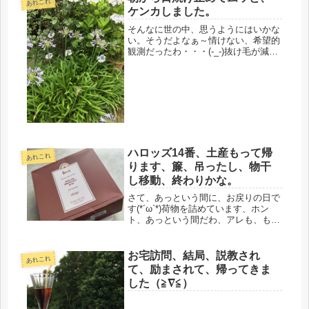
あれこれ
たとい...
ケンカしました。
そんなに世の中、思うようにはいかな
い。そうだよなぁ～情けない、希望的
観測だったわ・・・(-_-)抜け毛が減っ
た、止まったと喜んでいたのが一昨
日。昨日、洗髪すると、前日、抜けな
かった分までまとめて抜けたみたい
に、ゴッソリ抜けた。こんなに空し
さ...
ハロッズ14番、土産もって帰
あれこれ
ります、簾、吊ったし、物干
し移動、終わりかな。
さて、あっという間に、お戻りの日で
す(*´ω`*)荷物を詰めています、ホン
ト、あっという間だわ、アレも、もら
って帰ります、ハロッズ14番、イング
リッシュブレックファースト、帰って
からのお楽しみに〜そんな楽しみでも
お宅訪問、結局、説教され
あれこれ
ないとね、帰るの嫌になる。昨...
て、励まされて、帰ってきま
した（≧∇≦）