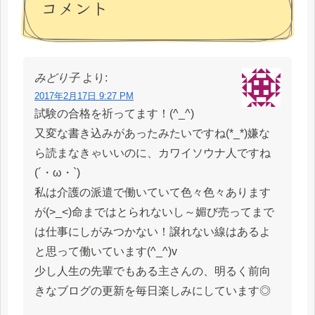
コメント
みどり子
より:
2017年2月17日 9:27 PM
試験の合格を祈ってます！(^_^)
又変な書き込みがあったみたいですね(*_*)嫌な
ら読まなきゃいいのに、カワイソウナ人ですね
(´・ω・`)
私は介護の派遣で働いていて色々色々あります
が(>_<)命まではとられないし～媚び売ってまで
は仕事にしがみつかない！譲れない線はあるよ
と思って働いています(^_^)v
少し人生の先輩でもある主さんの、明るく前向
きなブログの更新を毎日楽しみにしています◎