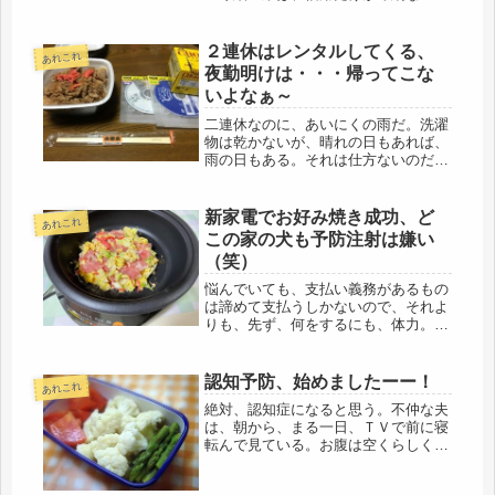
に、夫が納期も守らず、いい加減なこ
とをしたために取引を切られたので、
詫びを入れて、仕事をもらいに行く。
２連休はレンタルしてくる、
あれこれ
手土産は、今日、会社の帰りに準備し
夜勤明けは・・・帰ってこな
た。...
いよなぁ～
二連休なのに、あいにくの雨だ。洗濯
物は乾かないが、晴れの日もあれば、
雨の日もある。それは仕方ないのだけ
どね・・・・大きなオマケが付いてく
る。現場仕事の夫も、同じく休みとな
った。娘は夜勤・夜勤明けと、当分、
新家電でお好み焼き成功、ど
あれこれ
帰って来ない。若いって恐ろしい体力
この家の犬も予防注射は嫌い
だ...
（笑）
悩んでいても、支払い義務があるもの
は諦めて支払うしかないので、それよ
りも、先ず、何をするにも、体力。体
力があれば、疲れ方も変わるし、先
ず、精神的にも見通しが明るくなる。
数日前に米5キロを背負って帰っただ
認知予防、始めましたーー！
あれこれ
けで、歯は浮くし、背中も痛くなっ
絶対、認知症になると思う。不仲な夫
た。た...
は、朝から、まる一日、ＴＶで前に寝
転んで見ている。お腹は空くらしく、
カップ麺と菓子パンは食べているよう
だ。世の中の男性って、皆、こんなも