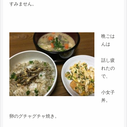
すみません。
晩ごは
んは
話し疲
れたの
で、
小女子
丼。
卵のグチャグチャ焼き。