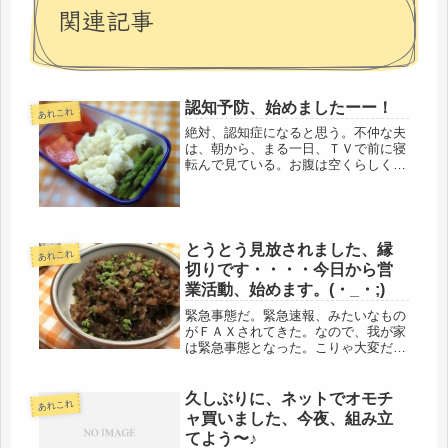
関連記事
認知予防、始めましたーー！
あれこれ
絶対、認知症になると思う。不仲な夫
は、朝から、まる一日、ＴＶで前に寝
転んで見ている。お腹は空くらしく、
カップ麺と菓子パンは食べているよう
だ。世の中の男性って、皆、こんなも
の？じゃないと思うけどなぁ・・・。
ＴＶから一方的に送られてくる情報を
見...
とうとう見放されました、縁
あれこれ
切りです・・・・今日から営
業活動、始めます。(・_・;)
緊急事態だ。緊急速報、みたいなもの
がＦＡＸされてきた。なので、我が家
は緊急事態となった。こりゃ大変だ
わ。(・_・;)非常に危ない状況に置か
れている。夫に至っては、危険速報、
避難勧告発令だ。夫は、下請け業者と
久しぶりに、ネットでオモチ
あれこれ
して、工事関係の自営をしてきた
ャ買いました、今夜、組み立
が、...
てよう〜♪