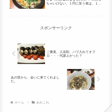
ちゃいけない。１円に笑う者は、１円
に泣く・・・だっけ？大切にしたい。
残業のこと。今の勤め先は、最低単位
が５分なのか10分なのか、まだ調べた
ことはないけど、ほぼ定時で上って
い...
スポンサーリンク
ご褒美、入浴剤、バブ入れてオフ
ロ・・・代謝上がった？
あの世から、会いに来てくれまし
た。
ホーム
あれこれ