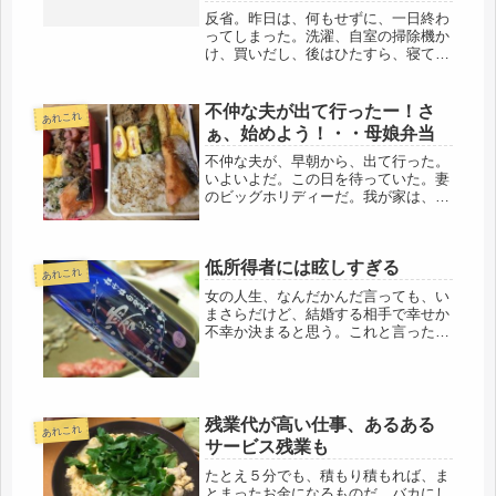
反省。昨日は、何もせずに、一日終わ
ってしまった。洗濯、自室の掃除機か
け、買いだし、後はひたすら、寝てま
した。食べたら寝る、という体質にな
ったようで、ちょっと怖い。休日のお
昼でさえも、食べた途端だもの
不仲な夫が出て行ったー！さ
あれこれ
ね・・・(ーー;)とりあえず、寝てしま
ぁ、始めよう！・・母娘弁当
うの...
不仲な夫が、早朝から、出て行った。
いよいよだ。この日を待っていた。妻
のビッグホリディーだ。我が家は、１
年ぶりのパラダイスとなる。「今日か
ら居ないからね」ありゃ・・娘にも伝
えたが、さほど反応なし、しかし、今
低所得者には眩しすぎる
日、仕事から帰れば、きっと、のびの
あれこれ
び...
女の人生、なんだかんだ言っても、い
まさらだけど、結婚する相手で幸せか
不幸か決まると思う。これと言った相
手が見つからず、50才過ぎても独身、
という友人も多く、そういうのは、必
ず口をそろえたように、「男運は悪い
けど、子どもがいるからいいじゃな
い...
残業代が高い仕事、あるある
あれこれ
サービス残業も
たとえ５分でも、積もり積もれば、ま
とまったお金になるものだ。バカにし