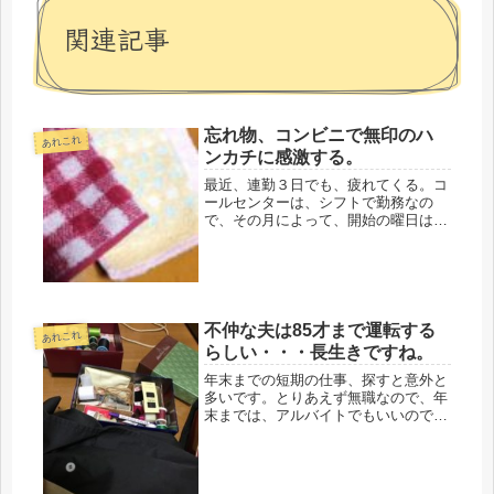
関連記事
忘れ物、コンビニで無印のハ
あれこれ
ンカチに感激する。
最近、連勤３日でも、疲れてくる。コ
ールセンターは、シフトで勤務なの
で、その月によって、開始の曜日は変
わってくる。週に２度は休んでいるの
だけど、４日連勤で２日休みと、３日
で、１日休み、どっちもどっちだな
ぁ・・・・３日続くと、途中、必ず、
スーパ...
不仲な夫は85才まで運転する
あれこれ
らしい・・・長生きですね。
年末までの短期の仕事、探すと意外と
多いです。とりあえず無職なので、年
末までは、アルバイトでもいいので働
き、年初から、じっくり探すつもり。
前に教えてもらったゆうメイト、ちょ
うど年末だし、期待大。残念なのは、
もうすぐもらえるはずの有給が消えた