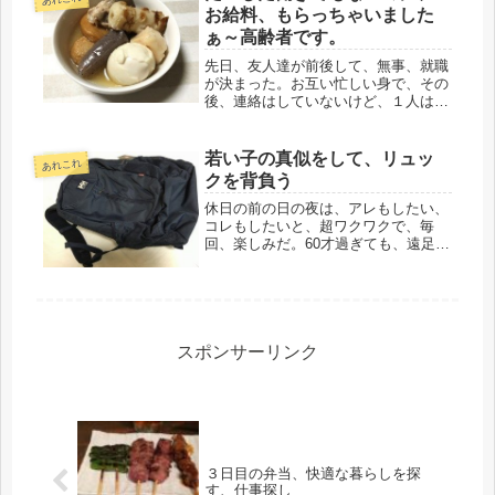
お給料、もらっちゃいました
ぁ～高齢者です。
先日、友人達が前後して、無事、就職
が決まった。お互い忙しい身で、その
後、連絡はしていないけど、１人は、
「もう沈没～(T_T)」という事だが、
まず、大丈夫だと思う。いつも、全然
ダメ～という割には、在籍は長い。そ
若い子の真似をして、リュッ
あれこれ
ういう謙虚な性格なんだろう。今回...
クを背負う
休日の前の日の夜は、アレもしたい、
コレもしたいと、超ワクワクで、毎
回、楽しみだ。60才過ぎても、遠足前
の気分になれるものとはね、有難い事
です。しかし、ここ最近は、気がつい
たら夜明前で、その落胆と言った
ら・・・茫然、後悔、(ーー;)時間は取
り...
スポンサーリンク
３日目の弁当、快適な暮らしを探
す、仕事探し