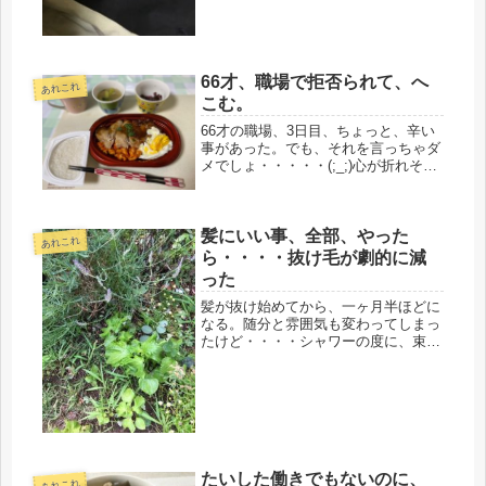
事...
66才、職場で拒否られて、へ
あれこれ
こむ。
66才の職場、3日目、ちょっと、辛い
事があった。でも、それを言っちゃダ
メでしょ・・・・・(;_;)心が折れそう
になりました。でも、そんな事ぐらい
で折れないけどね。今回の就職では、
事前に病院で健康診断を受けて、医師
髪にいい事、全部、やった
の「就労に問題なし」のお墨付...
あれこれ
ら・・・・抜け毛が劇的に減
った
髪が抜け始めてから、一ヶ月半ほどに
なる。随分と雰囲気も変わってしまっ
たけど・・・・シャワーの度に、束に
なって抜けていたのが、ここ数日、急
に、目に見えて減ってきた。髪を梳い
ても、キリなく抜けていたのが、かな
り減ってきた。もしかして、抜け期が
終...
たいした働きでもないのに、
あれこれ