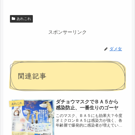
あれこれ
スポンサーリンク
ダメ女
関連記事
ダチョウマスクでＢＡ５から
あれこれ
感染防止、一番生りのゴーヤ
このマスク、ＢＡ５にも効果大？今度
オミクロンＢＡ５は感染力が強く、各
年齢層で爆発的に感染者が増えている
状況。そうなると、家に籠る事しか浮
かんでこないけど、3年前と異なり、