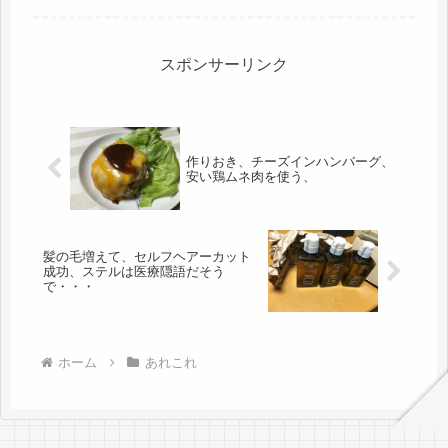
ざいます。しかし、まともな会社なの
かな、ちょっと心配。一番の問題は、
朝が早い。年寄りだからと言って、早
起...
スポンサーリンク
作りおき、チーズインハンバーグ、
安い鶏ムネ肉を使う、
髪の毛増えて、セルフヘアーカット
成功、ステルは医療隠語だそう
で・・・
ホーム
あれこれ