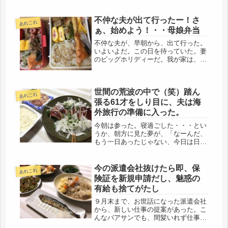
不仲な夫が出て行ったー！さ
あれこれ
ぁ、始めよう！・・母娘弁当
不仲な夫が、早朝から、出て行った。
いよいよだ。この日を待っていた。妻
のビッグホリディーだ。我が家は、１
年ぶりのパラダイスとなる。「今日か
ら居ないからね」ありゃ・・娘にも伝
えたが、さほど反応なし、しかし、今
世間の荒波の中で（笑）踏ん
日、仕事から帰れば、きっと、のびの
あれこれ
び...
張る61才をしり目に、夫は海
外旅行の準備に入った。
今朝は参った。寝過ごした・・・とい
うか、朝方に見た夢が、「なーんだ、
もう一日あったじゃない、今日は日曜
かぁ・・」「月曜だと勘違いしてたわ
～ヽ(^。^)ノ」迷惑な夢を見たもの
だ。何度も目が醒め、ハッ！正夢じゃ
今の派遣会社抜けたら即、保
あれこれ
なかった、月曜でした。ボケてるの
険証を新規申請だし、魅惑の
だ...
有給も捨てがたし
９月末まで、お世話になった派遣会社
から、新しい仕事の提案があった。こ
んなバアサンでも、間髪いれず仕事を
回してくるとはスゴイ。ありがとうご