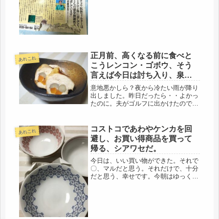
ワクチンを接種しているので、通常の
日常生活でも大丈夫？でも、高齢者な
の...
正月前、高くなる前に食べと
あれこれ
こうレンコン・ゴボウ、そう
言えば今日は討ち入り、泉岳
寺
意地悪かしら？夜から冷たい雨が降り
出しました。昨日だったら・・よかっ
たのに。夫がゴルフに出かけたので。
そういう風に思うのは止めよう、心が
狭いぞ、と思うのだけど。一昨夜、会
計士さんに、今月は仕事が忙しいか
コストコであわやケンカを回
あれこれ
ら、年末ぎりぎりまでしごとになると
避し、お買い得商品を買って
言っ...
帰る、シアワセだ。
今日は、いい買い物ができた。それで
〇、マルだと思う。それだけで、十分
だと思う、幸せです。今朝はゆっくり
起きて、階下に下りていくと、夫がコ
ストコのカードをじっと見ていた。知
らん顔して、洗顔し二階の自室に戻っ
たけど、昼過ぎに下りて行った時も、
ま...