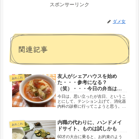
スポンサーリンク
ダメ女
関連記事
友人がシェアハウスを始め
あれこれ
た・・・参考になる？
（笑）・・・今日の弁当はう
すアゲ餃子
今日は、思い立ったが吉日、というこ
とにして、テンション上げて、消化器
内科の診察に行ってこようと思う。だ
けど、まだグズグズしている。寒そう
だ・・・だけど、お日様は出てきた。
今回は、昨日一日出勤で、飛び飛びシ
内職の代わりに、ハンドメイ
あれこれ
フトで今日休み、まだ身体は動くの
ドサイト、ものは試しかも
で、...
60才の大台に乗ると、お約束のよう