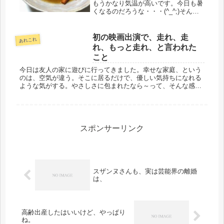
もうかなり気温が高いです。今日も暑
くなるのだろうな・・・(^_^;)そんな
朝から、一発、不仲な夫とやりまし
た。やめてよねぇ・・・昨日、会計士
さんと打ち合せした、源泉の件、我が
初の映画出演で、走れ、走
あれこれ
家のような、極小企業は、半年ごと...
れ、もっと走れ、と言われた
こと
今日は友人の家に遊びに行ってきました。幸せな家庭、という
のは、空気が違う。そこに居るだけで、優しい気持ちになれる
ような気がする。やさしさに包まれたなら～って、そんな感
じ。ユーミンの世界だな。そういえば、学生時代から社会人、
大人になっていく時...
スポンサーリンク
スザンヌさんも、実は芸能界の離婚
は、
高齢出産したはいいけど、やっぱり
ね。