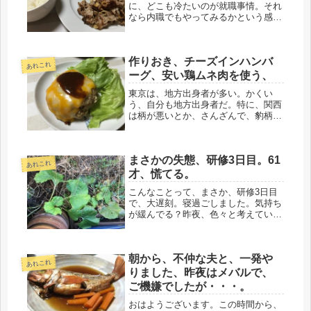
に、どこも冷たいのが就職事情。それ
なら内職でもやってみるかという感覚
で、ハンドメイドサイトで小銭を稼ぐ
の、いいかもしれない。裁縫、得意じ
ゃないけど、何かつくってみるのもい
作りおき、チーズインハンバ
いかも。若い頃に、やった時期があ
あれこれ
り、...
ーグ、安い鶏ムネ肉を使う、
東京は、地方出身者が多い。かくい
う、自分も地方出身者だ。特に、関西
は柄が悪いとか、さんざんで、豹柄の
服を着た人間が、闊歩していると思わ
れている。東京でも、ダルメシアンと
か、わりと見るけどね、しかし、豹
まさかの失態、研修3日目。61
柄、地元に帰っても、見たことない
あれこれ
し、変な...
才、慌てる。
こんなことって、まさか、研修3日目
で、大遅刻。寝過ごしました。気持ち
が緩んでる？昨夜、色々と考えてい
て、ブツブツ文句言ったり、ダメだぁ
と悩む前に、まずは、行くしかないだ
ろう、と決めたんだけど、決めるまで
朝から、不仲な夫と、一発や
が長かった。´д` ;朝、バスが出る時...
あれこれ
りました、昨夜はメバルで、
ご機嫌でしたが・・・。
おはようございます。この時間から、