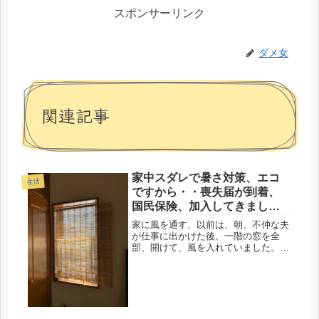
スポンサーリンク
ダメ女
関連記事
家中スダレで暑さ対策、エコ
生活
ですから・・喪失届が到着、
国民保険、加入してきまし
た。
家に風を通す、以前は、朝、不仲な夫
が仕事に出かけた後、一階の窓を全
部、開けて、風を入れていました。早
朝の風は気持ちよかった。ところが、
ここ数年、勝手に入るな条例が出て、
夫の部屋は開かずの間になり、完璧、
ゴミ屋敷状態です。数年、布団も敷い
たま...