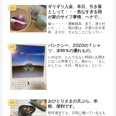
ギリギリ入金、本日、引き落
生活
としって・・・危なすぎる我
が家のサイフ事情、ヘナで
髪、染めました、もちろんセ
嘘っ・・・・通帳残高、見て、凍り付
ルフカラーです。
いた・・・。我が家は、不渡り出す直
前、まさか、そんなことになっていた
とは(゜-゜)ああ、もう破産と紙一
重・・・怖すぎる。不仲な夫から、銀
行に行く用事を頼まれた、一昨日。私
バンクシー、ZOZOのＴシャ
生活
には、滅多に見せることはない通帳、
ツ、水99％の優れもの、
年...
いやはや、とんでもない時刻にお開き
になった昨夜でした。娘から、「もし
かしたら、今日、帰るかも」というメ
ールをもらったのが、昼過ぎ。それか
ら、夜、9時ごろ「今から帰る」メー
ル。旦那さんの仕事の終わり次第で、
家族で車で帰ってきました。しかし、
不...
おひとりさまの天ぷら、米
生活
粉、便利です。
60才過ぎても、元気に働いている人も