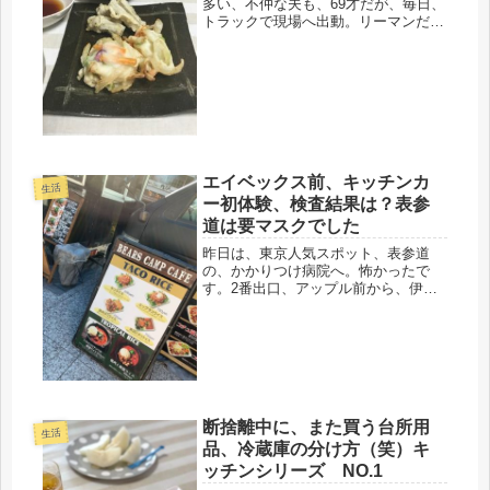
多い、不仲な夫も、69才だが、毎日、
トラックで現場へ出動。リーマンだっ
て、再雇用で65才までは働くだろう
し、実際、友人達は、定年後に家に居
られないように、再雇用、再々雇用
で、出て行ってもらうそうだ。リー
マ...
エイベックス前、キッチンカ
生活
ー初体験、検査結果は？表参
道は要マスクでした
昨日は、東京人気スポット、表参道
の、かかりつけ病院へ。怖かったで
す。2番出口、アップル前から、伊藤
病院に滑りこむ＾＾今回は、超音波も
撮って検査、結果・・・・私の甲状腺
は、20g,健康な人の大きさは、18gさ
ほど大きく肥大しておらず、ちゃん
と...
断捨離中に、また買う台所用
生活
品、冷蔵庫の分け方（笑）キ
ッチンシリーズ NO.1