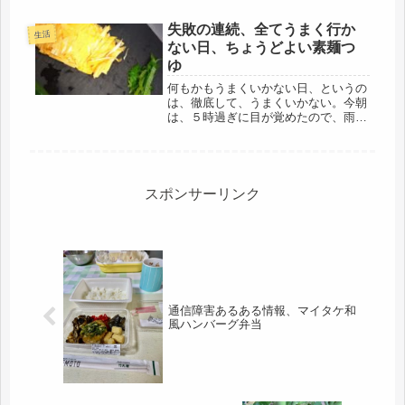
ど・・・・窓の社員の対応も丁寧で、
スピーディーだったし、第一、新しい
失敗の連続、全てうまく行か
生活
登録印鑑も、デジタルだったし、本...
ない日、ちょうどよい素麺つ
ゆ
何もかもうまくいかない日、というの
は、徹底して、うまくいかない。今朝
は、５時過ぎに目が覚めたので、雨雲
レーダーを見て、もうすぐ雨が降って
くるので、洗濯を諦め、明日から、し
ばらく曇り、曇りでも、かなり乾くの
で、明日にしました。時間があるの
で、...
スポンサーリンク
通信障害あるある情報、マイタケ和
風ハンバーグ弁当