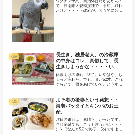
ワクチン予約、自治体は埒があかんの
で、自衛隊大規模接種で、予約、取れ
たけど・・・・政府が、大々的に公表
していない怖い事実。なに、それも、
6月12日までしか配信しないって、何
なの(･ω･ﾉ)ﾉ！期間限定って事？？厚
生労働省が、ホントは言いたく...
長生き、独居老人、の冷蔵庫
生活
の中身はコレ、真似して、長
生きしようかな・・・・いよ
いよ引っ越しです。
休暇明けの連勤、終了。いやはや、ち
ょっと疲れた。でも、まだ62才、これ
ぐらいで、根をあげていて、どうする
んだ、と自問自答してみる（笑）母な
んぞ、87才で、買い物に行き、家事を
こなし、そして、三食、作っているじ
よそ者の後妻という発想・・
生活
ゃないか、これって、大きな励みに...
海老パッタイとキンパのお土
産、
昨日の銀行は、素晴らしかったです。
同じ金融でも、こうも違うかね・・・
(゜-゜)なんと5分で終了。5分ですよ。
もちろん、予約してたのもあったけ