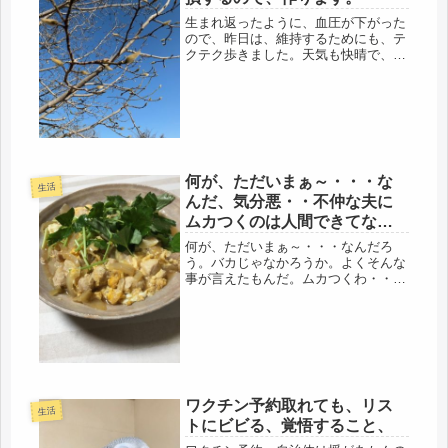
生まれ返ったように、血圧が下がった
ので、昨日は、維持するためにも、テ
クテク歩きました。天気も快晴で、汗
かくぐらいの陽気。昨日は、スーパー
に買い出しがあったので、その前に、
遠回りして公園を一回りしてから出
発。通勤時の定点観測の木蓮も、蕾に
なり...
何が、ただいまぁ～・・・な
生活
んだ、気分悪・・不仲な夫に
ムカつくのは人間できてない
からですが・・・三つ葉香る
何が、ただいまぁ～・・・なんだろ
親子丼
う。バカじゃなかろうか。よくそんな
事が言えたもんだ。ムカつくわ・・・
(-_-;)昨日、ちょっと残業をして、あ
あ、疲れた・・・やっと家だ。真っ暗
だな・・・・そりゃそうだ、不仲な夫
はゴルフだもの、まだ、だれも家に...
ワクチン予約取れても、リス
生活
トにビビる、覚悟すること、