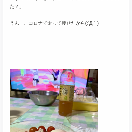
た？」
うん、、コロナで太って痩せたから(;´Д｀)