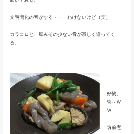
叩いてみる。
文明開化の音がする・・・わけないけど（笑）
カラコロと、脳みその少ない音が寂しく返ってく
る。
好物、
筍～Ｗ
Ｗ
筑前煮