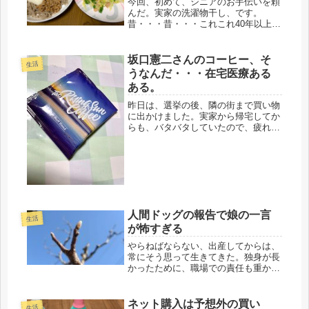
今回、初めて、シニアのお手伝いを頼
んだ。実家の洗濯物干し、です。
昔・・・昔・・・これこれ40年以上使
用し、新しいのを購入したものの、
「旧商品の、回収はしていません」
「ゴミとして出すための移動もしてい
坂口憲二さんのコーヒー、そ
生活
ません」これって、独居の高齢者にと
うなんだ・・・在宅医療ある
っては、...
ある。
昨日は、選挙の後、隣の街まで買い物
に出かけました。実家から帰宅してか
らも、バタバタしていたので、疲れた
のか・・・あれぐらいで？通勤がなく
なり、体力が落ちたのか、実家で疲れ
たのか、情けなくなりましたが、7時
頃から爆睡して朝方までいつものトイ
レ...
人間ドッグの報告で娘の一言
生活
が怖すぎる
やらねばならない、出産してからは、
常にそう思って生きてきた。独身が長
かったために、職場での責任も重かっ
たし、父が急死したので、家長のつも
りで頑張ってきたつもり。子育ても一
応、終了した。常にやらねばならな
ネット購入は予想外の買い
生活