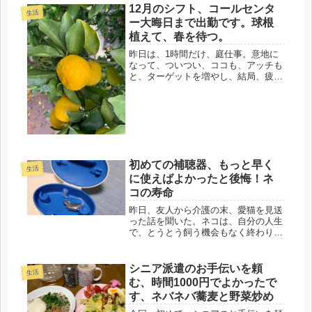
12月のシフト、コールセンタ
生活
ー大晦日まで出勤です。球根
植えて、春を待つ。
昨日は、1時間だけ、庭仕事。意地に
なって、ついつい、ココも、アッチも
と、ターゲットを増やし、結局、疲れ
て後悔するので、時間を切ってやるの
が一番いいみたいです。バーゲンの荷
物を根性で持ち帰り、肩こり、メチャ
ひどいです。ああいうの、宅配で送る
人...
初めての補聴器、もっと早く
生活
に使えばよかったと後悔！ネ
コの寿命
昨日、友人から介護の末、愛猫を見送
った話を聞いた。ネコは、自分の人生
で、とうとう飼う機会もなく終わりそ
う。生き物は、殆ど全て、一緒に暮ら
してみたい性格なので、残念だった。
友人は、過去、大型犬と、ネコ飼で、
シニア派遣のお手伝いを頼
生活
その最後のネコを失ったので、喪失感
む、時間1000円でよかったで
も...
す、ネバネバ蕎麦と野菜炒め