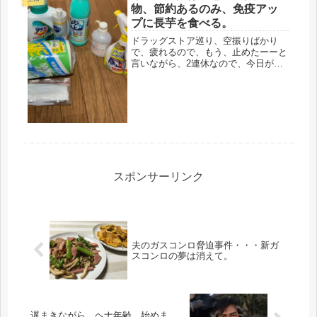
い・・・・でやってきたけど・・・・
物、節約あるのみ、免疫アッ
なん...
プに長芋を食べる。
ドラッグストア巡り、空振りばかり
で、疲れるので、もう、止めたーーと
言いながら、2連休なので、今日が最
後のチャレンジと、行ってきました。
何事も、諦めてはいけない。( ｀ー´)
ノ開店少し前に到着、予想どおり長蛇
の列でした。そして、争う事もな
く、...
スポンサーリンク
夫のガスコンロ脅迫事件・・・新ガ
スコンロの夢は消えて。
遅まきながら、ヘナ年齢、始めま