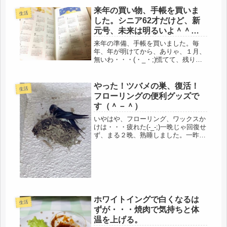
来年の買い物、手帳を買いま
生活
した。シニア62才だけど、新
元号、未来は明るいよ＾＾母
弁当、シーチキン巻き。
来年の準備、手帳を買いました。毎
年、年が明けてから、ありゃ、１月、
無いわ・・・(・_・;)慌てて、残り物
を探しに行くので、今年は、早々と準
備完了です。最近の手帳って、1月か
ら始まるのじゃなく、前年の10月から
やった！ツバメの巣、復活！
生活
始まってますね。なんでだろう。1...
フローリングの便利グッズで
す（＾－＾）
いやはや、フローリング、ワックスか
けは・・・疲れた(-_-;)一晩じゃ回復せ
ず、まる２晩、熟睡しました。一昨日
は、不仲な夫の、「洗濯物干すな事
件」もあったし、昨日は、超クレーム
客に、ボロクソに言われるし、でも、
身体って、自己防衛本能があるの...
ホワイトイングで白くなるは
生活
ずが・・・焼肉で気持ちと体
温を上げる。