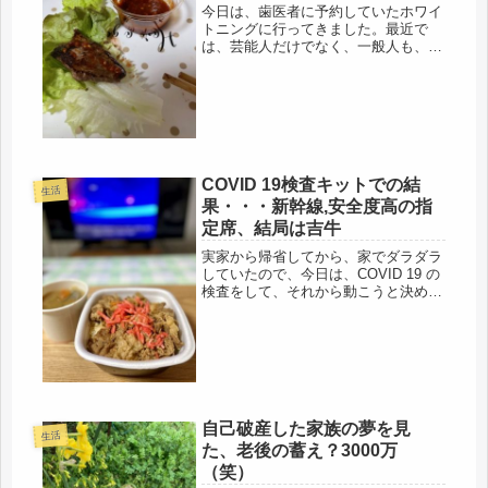
今日は、歯医者に予約していたホワイ
トニングに行ってきました。最近で
は、芸能人だけでなく、一般人も、ホ
ワイトニングするので、罪悪感もな
く、気楽でした。その上、おうちホワ
イトニングもポチで簡単に買えるよう
で、お手軽だし、費用的にも節約でき
るかも...
COVID 19検査キットでの結
生活
果・・・新幹線,安全度高の指
定席、結局は吉牛
実家から帰省してから、家でダラダラ
していたので、今日は、COVID 19 の
検査をして、それから動こうと決め
た。昨日の抗原検査キットを厳粛な気
持ちで開封し、いざ、検査。緊張す
る・・・(*_*;もし、保菌者だったらど
うしよう・・・その時は、Ｐ...
自己破産した家族の夢を見
生活
た、老後の蓄え？3000万
（笑）