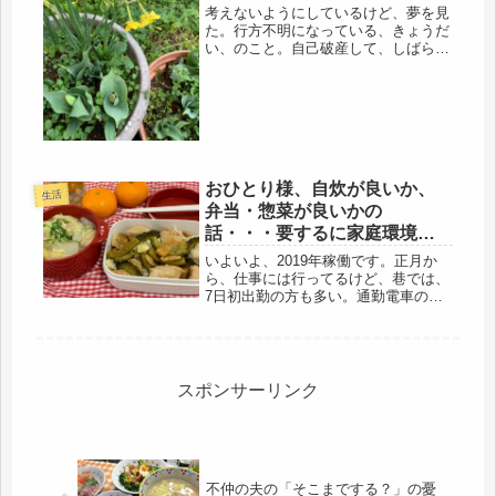
考えないようにしているけど、夢を見
た。行方不明になっている、きょうだ
い、のこと。自己破産して、しばらく
して行く先も告げず、引っ越したの
で、もうどこに住んで、どんな生活を
しているのかも分からない。事業も傾
いていた折、全て父や、母に頼り、そ
して...
おひとり様、自炊が良いか、
生活
弁当・惣菜が良いかの
話・・・要するに家庭環境、
仲良し夫婦なら苦にならな
いよいよ、2019年稼働です。正月か
い？
ら、仕事には行ってるけど、巷では、
7日初出勤の方も多い。通勤電車の混
み具合も、いつもの状態に。私も、お
尻の件で、年初からビビッたけど、昨
日は、腰にひざ掛け巻いて過ごし、元
の状態に戻りました。さて、それ
で、...
スポンサーリンク
不仲の夫の「そこまでする？」の憂