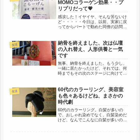
MOMOコラーゲン効果・・プ
リプリだって💗
感涙した！イヤイヤ、そんな筈ないけ
ど・・・・・今日は、以前、実家に戻
ってからパートで勤めた同僚の訪問、
現在は、私とほぼ同時期に辞めて、資
格のある医療系でフルタイムで働いて
いるとのこと。彼女は、恐ろしく、料
納骨を終えました、次は仏壇
生活
理が上手で、随分と教えてもらった。
の入れ替え、人形供養と一気
以...
です
無事、納骨を終えました。もう少し、
一緒に居たかったけど、それでは、何
時までもその次のステージに向けて進
めないので、決心。母さん、行くよ、
一緒に行こうね。私もついているか
ら。母は、一人っ子で、いつも父が守
60代のカラーリング、美容室
生活
っていたのに、その死後は、30年間、
も色々あるけどね、まさかの
一...
時代劇
60代のカラーリング。白髪が多いの
で、おしゃれ染めでなく、白髪染めだ
けど、なんでこんなに白髪が多いのだ
ろうという位で、月いちのやっつけ仕
事です。37才まで一本もなかった白髪
なのに、結婚する度に、怒涛のように
増殖してきた。何のための結婚や