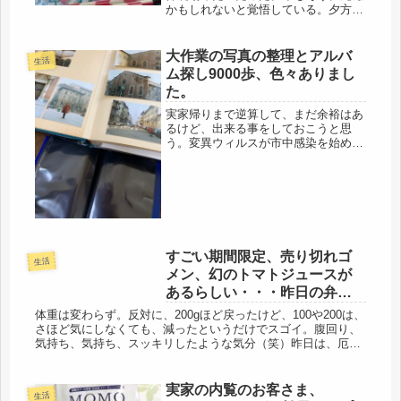
かもしれないと覚悟している。夕方ま
で今日は調子よかった。朝からスナッ
プエンドウを全部収穫し、駅前に、パ
クチーを買いに行くと、どのスーパー
大作業の写真の整理とアルバ
生活
も置いておらず、ガッカリ。我が家の
ム探し9000歩、色々ありまし
パ...
た。
実家帰りまで逆算して、まだ余裕はあ
るけど、出来る事をしておこうと思
う。変異ウィルスが市中感染を始めた
ようなので、手洗い、うがい、密避け
は順守するし、例のパルスオキシメー
ターで、チェックはしてるけど・・・
後は、国が、国民に確かな医療体制を
提供...
すごい期間限定、売り切れゴ
生活
メン、幻のトマトジュースが
あるらしい・・・昨日の弁
当・夜ごはん。刺身サラダ
体重は変わらず。反対に、200gほど戻ったけど、100や200は、
さほど気にしなくても、減ったというだけでスゴイ。腹回り、
気持ち、気持ち、スッキリしたような気分（笑）昨日は、厄介
なクーレーマーに帰り間際、掴まったので、延々、１時
間・・・(゜...
実家の内覧のお客さま、
生活