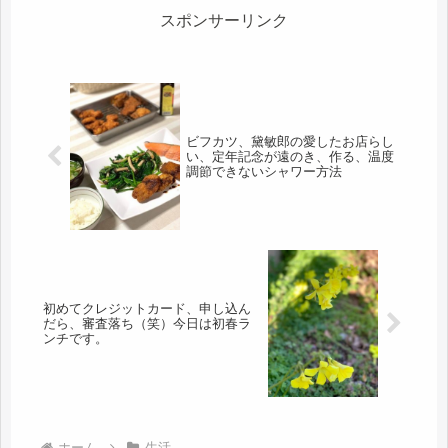
ら。...
スポンサーリンク
ビフカツ、黛敏郎の愛したお店らし
い、定年記念が遠のき、作る、温度
調節できないシャワー方法
初めてクレジットカード、申し込ん
だら、審査落ち（笑）今日は初春ラ
ンチです。
ホーム
生活