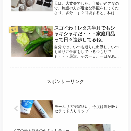
母は、大丈夫でした。年齢が94才なの
で、施設の方が迅速な手配をしてくだ
さり、多分、すぐ回復すると、私は、
踏んでいますが・・・現在、リハパン
を使用しているため、尿と便が混じっ
て、膀胱炎を起こしたようで、体力が
スゴイわ！レタス半月でもシ
生活
ないので、すぐ発熱したようです。
ャキシャキだ・・・家庭用品
ご...
って日々進歩してるね。
自分では、いつも通りに出勤し、いつ
も通りに仕事をしているつもりで
も・・・最近、その一日、一日があれ
っ？なんでだろう？と言うぐらい、疲
れるように感じる。ダメじゃないか、
これからだよ。まだ63才じゃないか、
専業主婦なんて、80才でも現役だぞ、
家...
スポンサーリンク
モームリの実家終い、今度は過呼吸⤵
セラミド入りリップ
ドアの侵入防止のセキュリティー