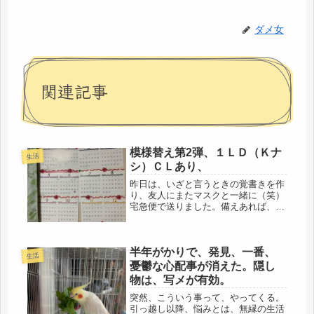
ダメ女
関連記事
模様替え第2弾、１ＬＤ（Ｋナ
生活
シ）ＣＬあり、
昨日は、いざと言うときの覚書きを作
り、友人にまたマスクと一緒に（笑）
宅急便で送りました。備えあれば、憂
いなし。昨日は、朝から、ビビる投稿
で、すみませんでした。閣僚の、あの
オリパラ対応には、つい懐疑的になり
半年がかりで、発見、一番、
ますが。明日は感謝して、大手町ま
生活
で、...
憂鬱な心配事が消えた。隠し
物は、写メが有効。
突然、こういう事って、やってくる。
引っ越し以降、悩みとは、無縁の生活