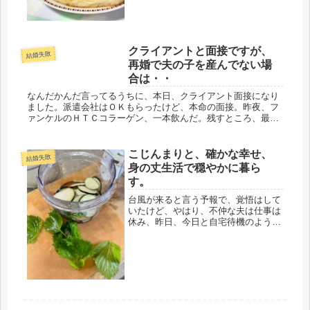
治...
クライアントと面接ですが、
結婚失敗
再婚で夫の子を産んでない場
合は・・
なんだかんだ言ってるうちに、本日、クライアント面接になり
ました。派遣会社はＯＫもらったけど、本命の面接。昨夜、フ
ァンケルのＨＴＣコラーゲン、一本飲んだ。残すところ、最後
の頼み、コラーゲンに望みを託すしかない。今回の仕事は、求
人サイトからの応...
こじんまりと、確かな幸せ、
結婚失敗
身の丈生活で穏やかに暮ら
す。
台風が来ると言う予報で、覚悟はして
いたけど、やはり、不仲な夫は仕事は
休み、昨日、今日と自宅待機のようで
す。前日に、いざと言う時用の食糧は
確保していたけど、なんだかなぁ～お
弁当も飽きちゃうよね。それで、夫
が、外出したら、何か作ろうと考えて
いま...