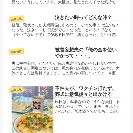
見ないようにしています。大抵は、見たとたんイヤな気持ちに
なるので、特に一日の始まりの朝は、気持ちよくいきた
い。・・・もちろん、夫...
泣きたい時ってどんな時？
結婚失敗
普段、殺伐とした夫婦関係にあるので、少々の事では泣かなく
なった。泣きつくして涙がでなくなった、というのでなく、
（泣いてないので）涙がある日突然、無くなった。という感
じ。なので、いきなり涙が出るときは嬉しい時だけになったよ
うです。その嬉しい事...
被害妄想夫の「俺の金を使い
結婚失敗
やがって・・・」
夫は被害妄想、がひどい。統合失調症なのかもしれないです。
この統合失調症については、私の身内が発病しているので、大
体のところは理解できます。この身内の事については、今度、
投稿したいと思っています。夫の発言でウンッ？と思うことが
最近多い。昨日の...
不仲夫が、ワクチン打たず、
結婚失敗
葬式に意気揚々と出かける
昨日は、猛暑なので、不仲な夫は、休
みにしたようでした。まあ、それもわ
かるけど、70才過ぎていても、この炎
天下で、すごいな・・・・と思ってい
ました。私の食料は、いざと言う時の
為に、準備してあるので、慌てずに二
階で静かに過ごしました。日本の政