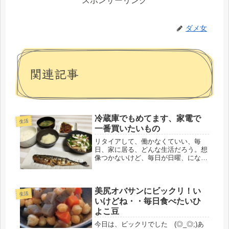
スポンサーリンク
ダメ女
関連記事
冷蔵庫でもめてます、家電で
生活
一番買いたいもの
リタイアして、働かなくていい、毎
日、家に居る、どんな生活だろう。想
像つかないけど、毎日が日曜、になる
のだろうな。週末２日休んだだけで、
仕事の事は、すっかり忘れてるし、先
週は、木・金の免許センターもあっ
美尻オバサンにビックリ！い
て、４日休んだ。講習や、お金失くし
生活
たりで...
いけどね・・毎日食べたいひ
よこ豆
今日は、ビックリでした (◎_◎;)あ