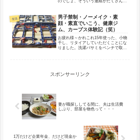
のでしょ、そういう連絡がたくさん来
るかもしれないから、・・」「そんな
の無視したらいいからね」・・だそう
です(-_-;)私が、お寺や葬儀社の言いな
男子禁制・ノーメイク・素
生活
りになって、高額のお金を使うと...
顔・素直でいこう、健康ジ
ム、カーブス体験記（笑）
お疲れ様～かれこれ15年使った、小物
干し、リタイアしていただくことにな
りました。洗濯バサミをペンチで取り
替え、取り替え、長らく愛用させても
らったけど、もう無理かな（笑）共に
過ごした年月、ちょっと感慨深い
（笑）カーブス報告です。町内会のう
るさ...
スポンサーリンク
妻が職探ししてる間に、夫は生活費
しぶり、部屋を物色って・・・
1万だけど企業年金、だけど現金か