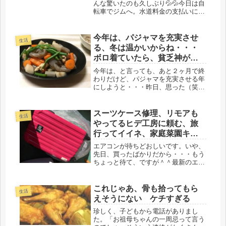
んな驚いたのも久しぶり💦💦今日は自
転車でジムへ。水道料金の支払いに、
コンビニに行くと、レジに並ぶ列で、
私の二人前に、エクスサイズのスエッ
トを履いた女性が立っていました。お
今年は、パジャマを充実させ
生活
尻が、今話題の美尻で、超カッコい...
る、冬は温かいからね・・・
ボロ着ていたら、貧乏神がや
ってくるらしい、筑前煮、も
今年は、と言っても、あと２ヶ月で終
やし砂肝
わりだけど、パジャマを充実させる年
にしようと・・・昨日、思った（笑）
とにかく、ひどい。ボロボロのパジャ
マしかない。もうとっくの昔に、ボロ
にして、靴磨きにでも使う代物だ。こ
スーツケース修理、リモアも
生活
ういうのも、余裕がないと買えないと
やってるヒデ工房に頼む、旅
思...
行ってイイネ、家庭菜園キュ
ウリにネットを。
エアコンが待ちどおしいです。いや、
先日、買ったばかりだから・・・もう
ちょっと待て、ですが＾＾最新のエア
コン、早く体験したいところです。職
場は、本格的に、再開。電話応対、大
丈夫だろうかと、ドキドキでしたが、
これじゃあ、骨も拾ってもら
生活
割と、覚えているものですね、いける
えそうにない ケチすぎる
じ...
珍しく、子どもから電話がありまし
た。「お祖母ちゃんの一周忌って言う