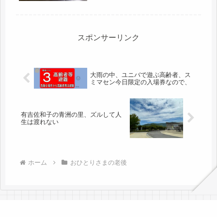
ど、コストコ商品もあったりして、香
辛料も豊富・・・・凝った料理はしな
いけどね（笑）見ているだけでも、飽
きない...
スポンサーリンク
大雨の中、ユニバで遊ぶ高齢者、ス
ミマセン今日限定の入場券なので、
有吉佐和子の青洲の里、ズルして人
生は渡れない
ホーム
おひとりさまの老後