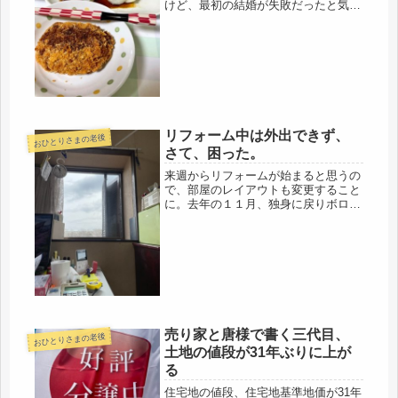
けど、最初の結婚が失敗だったと気が
付いた時、年金は止めない方がいいよ
ーとアドバイスを受けてたのに、途中
解約したので、３９才で加入した生命
保険会社の個人年金保険、保険関係
は、...
リフォーム中は外出できず、
おひとりさまの老後
さて、困った。
来週からリフォームが始まると思うの
で、部屋のレイアウトも変更すること
に。去年の１１月、独身に戻りボロ家
に戻ってきたので、実家の荷物と共に
片付け、とりあえず、納めたものの、
その後、恐ろしい隙間風で、震えあが
り、防寒ばかりしていたので、ダンボ
ー...
売り家と唐様で書く三代目、
おひとりさまの老後
土地の値段が31年ぶりに上が
る
住宅地の値段、住宅地基準地価が31年