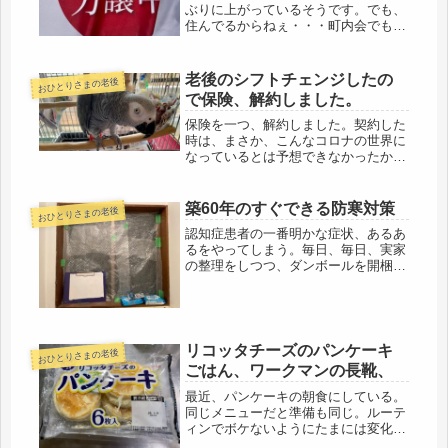
ぶりに上がっているそうです。でも、
住んでるからねぇ・・・町内会でも、
最近は、頻繁に売却されている。大体
親の世代から、子の世代に代替わり
し、親が高齢で亡くなった場合の売却
老後のシフトチェンジしたの
おひとりさまの老後
が多いようです。先日も、町内会のお
で保険、解約しました。
世...
保険を一つ、解約しました。契約した
時は、まさか、こんなコロナの世界に
なっているとは予想できなかったから
ね、色々、考えた末、今後の老後のお
ひとりさま計画も変わってきたので、
解約しました。現在、無職、といって
築60年のすぐできる防寒対策
おひとりさまの老後
も、65才だから、特別、人の道を外
認知症患者の一番明かな症状、あるあ
れ...
るをやってしまう。毎日、毎日、実家
の整理をしつつ、ダンボールを開梱
し、選別していくので、山ほどのゴミ
になる。ゴミ捨てなきゃ、捨てなき
ゃ・・・と考えていたら、今日は日曜
なのに、月曜と間違い、ゴミ出し。一
軒づつ...
リコッタチーズのパンケーキ
おひとりさまの老後
ごはん、ワークマンの長靴、
最近、パンケーキの朝食にしている。
同じメニューだと準備も同じ。ルーテ
ィンでボケないようにたまには変化
も。このスーパーは、やや高めだけ