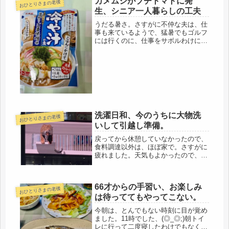
カメムシがプチトマトに発
おひとりさまの老後
生、シニア一人暮らしの工夫
うだる暑さ。さすがに不仲な夫は、仕
事も来ているようで、猛暑でもゴルフ
には行くのに、仕事をサボルわけにも
行かず、出かけて行きました。(*'▽')
とりあえず、感染して帰ってきている
可能性もあるので、最新の注意をして
暮らすことに。結局、ここ1週間...
洗濯日和、今のうちに大物洗
おひとりさまの老後
いして引越し準備。
戻ってから休憩していなかったので、
食料調達以外は、ほぼ家で。さすがに
疲れました。天気もよかったので、ま
さに洗濯日和。実家の洗濯機は小さい
ので、今のうちに大物洗いをすること
に。ベッドカバーやマルチカバー、ラ
66才からの手習い、お楽しみ
グ、といったデカイのを、思い切り洗
おひとりさまの老後
い...
は待っててもやってこない。
今朝は、とんでもない時刻に目が覚め
ました。11時でした、(◎_◎;)朝トイ
レに行って二度寝したわけでもなく、