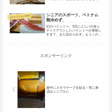
昨夜から爆睡。これだけ寝れるって、
元気な証拠なのかもね（笑）いつもは
７時には起きているけど、同じ部屋で
シニアのスポーツ、ベトナム
寝ているヨウムも起こしてくれず...
おひとりさまの老後
熱冷めず、
幻のバインミー、3日にユニバの友と
テイクアウトしたバインミーが美味し
すぎて、まだ忘れられず。もうこの年
齢になると、食い気だけが生きがい
で、食道楽の街に生まれた宿命かも(∩
´∀｀)∩近場でベトナム料理店がないか
調べたり、食材を打ってる店を調べ...
スポンサーリンク
家中にスキマテープを貼る～常に身
辺はシンプルに