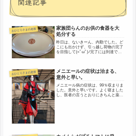
関連記事
家族団らんのお供の食器を大
おひとりさまの老後
処分する
昨日は、ないきーん、内勤でした。ど
こにも出かけず、引っ越し荷物の完了
を目指して(=ﾟωﾟ)ﾉ完了には到達でき
ぬとも、かなり接近。各部屋、ダンボ
ール1個になる。この1個が曲者で、行
き場のない1個なので、まあいえば、
メニエールの症状は治まる、
しこりにしこった銘柄みたいな...
おひとりさまの老後
意外と早い。
メニエール病の症状は、99％収まりま
した。意外と早いです。よく寝ました
し、医者の言うとおりにきちんと薬を
服用しています。なので、ゴソゴソ家
の中で動き始めました。いつもじっと
していない性格は知っているので、後
輩からは、絶対動かないようにと釘
を...