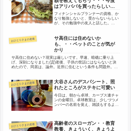
額を教えてもらう・・・今度
はアリババを買ったらしい
(^_^;)
フィナンシャルプランナーの資格、か
なり勉強しないと、受からないらしい
が、その勉強中の友人と話した。
「色々あるよね、」「お金はためてお
いた方がいいよ」「老後に働くのイヤ
じゃない」「やだね、もう60過ぎてた
サ高住には住めないか
おひとりさまの老後
っけ？忘れてたわ」60代の平均貯蓄残
も、・・ペットのことが気が
高...
かり
サ高住に住めない？現実は厳しいです。早速、暗礁に乗り上
げ、深刻になりました('Д')老後、子供の世話にはならないと決
めたので、同居は、論外。近所に住むという条件も問題外。結
局世話になるという気持ちがありあり。それもあてにしている
ようで情けな...
大谷さんのデスパシート、照
おひとりさまの老後
れたところがステキに可愛い
今日は、朝から卓球、カーブス連チャ
ンの金曜日。卓球教室は、少しづつメ
ンバーの名前を覚え、雑談もするよう
になりました。皆、親切で優しい。今
日は、マシーンでフォアハンドとバッ
クで返す練習。他の方は、2名づつコ
高齢者のスローガン・・教育
ンビを組んでできるけど、へたくそな
おひとりさまの老後
私...
教養、きょういく、きょうよ