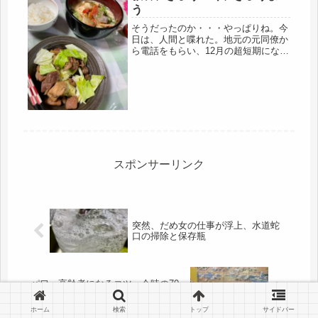
う
そうだったのか・・・やっぱりね。今
日は、人間と喋れた。地元の元同僚か
ら電話をもらい、12月の超短期になっ
たパートを辞めた報告すると、年寄り
は、「教育、教養やからな」「きょう
いく、きょうよう」が必要。と言っ
て、教えてくれた現実の年寄り達のリ
ア...
スポンサーリンク
突然、だめ女の仕事が浮上、水道蛇
口の掃除と保存瓶
パワー高齢者になるコツ、今時の70
代、80代、90代、
ホーム
検索
トップ
サイドバー