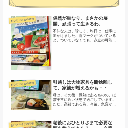
偶然が重なり、まさかの展
おひとりさまの老後
開、頑張って生きるわ。
不仲な夫は、珍しく、昨日は、仕事に
出かけました。雨マークがついている
と、ついていなくても、夕立の可能性
でも、すぐ休むのに・・・・ありがた
かったです。今日は、台風で休むの
で、昨日だけでも一人でのんびり過ご
せました。自営の仕事も全部済ませた
し、...
引越しは大物家具を断捨離し
おひとりさまの老後
て、家族が増えるかも・・
母は、その後、微熱はあるものの、ほ
ぼ平常に近い状態で過ごしています。
ただ、高齢である為、今後、急変があ
るかもしれないので、何処かで、腹は
括っているけど、まだ亡くなったわけ
でもないので、その後の事を考えては
老後におひとりさまで必要な
いません。もしかしたら、あのまま、
おひとりさまの老後
コ...