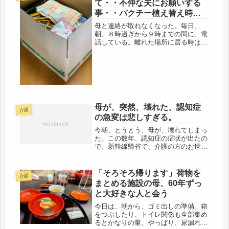
て・・不仲な夫にお願いする
事・・パクチー植え替え時期
です。
母と連絡が取れなくなった。毎日、
朝、８時過ぎから９時までの間に、電
話している。離れた場所に居る時は、
間に合わないのに、大抵留守電にな
る。それで、5分後ぐらいにまた電
話、また、電話、という具合で、おは
よう、になるのだけど、昨日は、朝か
ら、全く...
母が、突然、壊れた、認知症
介護
の急変は悲しすぎる。
今朝、とうとう、母が、壊れてしまっ
た。この数年、認知症の症状が出たの
で、新幹線帰省で、介護の方のお世話
になりながら見守ってきたけ
ど・・・・。母の認知症は、少しづつ
進行し、そして、今日、急に壊れてし
「そろそろ帰ります」荷物を
介護
まいました。今日は、訪問看護師さん
まとめる施設の母、60年ずっ
の訪問の日...
と大好きな人と会う
今日は、朝から、ゴミ出しの準備。箱
をつぶしたり、トイレ関係も全部集め
るとかなりの量。やっぱり、尿漏れシ