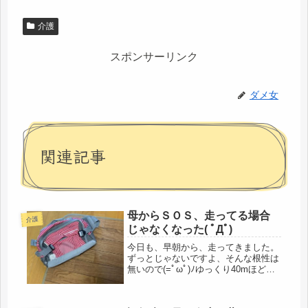
介護
スポンサーリンク
ダメ女
関連記事
母からＳＯＳ、走ってる場合
介護
じゃなくなった( ﾟДﾟ)
今日も、早朝から、走ってきました。
ずっとじゃないですよ、そんな根性は
無いので(=ﾟωﾟ)ﾉゆっくり40mほど走
ったと思ったら、歩いたり、また思い
出したように走ったりですが、ウエス
トポーチを、出してきました（ありま