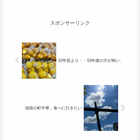
ートを、別の場所に母がため込んでい
るのを、発見。危ないところでした。
持病の薬を忘れたので、いつまでも居
れないので、今日が、ゴミ最終、ぐら
い...
スポンサーリンク
10年前より・・10年後の方が怖い、
池袋の町中華、食べに行きたい