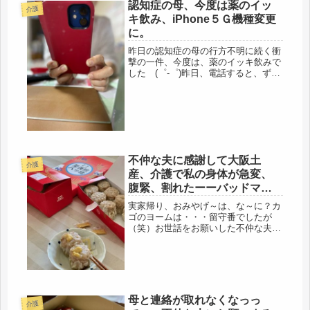
認知症の母、今度は薬のイッ
した）「母さん、アレが今日要...
介護
キ飲み、iPhone５Ｇ機種変更
に。
昨日の認知症の母の行方不明に続く衝
撃の一件、今度は、薬のイッキ飲みで
した (゜-゜)昨日、電話すると、ずっ
と家にいたと言う事でしたが、お弁当
の配達に行かれてるのに・・・・勝手
口のインターホンは十分、聞こえると
思うけどね・・・・・・それ以上は...
不仲な夫に感謝して大阪土
介護
産、介護で私の身体が急変、
腹緊、割れたーーバッドマ
ン。
実家帰り、おみやげ～は、な～に？カ
ゴのヨームは・・・留守番でしたが
（笑）お世話をお願いした不仲な夫に
は、今は、どこでも買える、551のシ
ュウマイと豚まん、鳥の世話も、庭の
水やりも、手数をかけしました、遊び
に行ったわけではないけど、これ位の
オ...
母と連絡が取れなくなっっ
介護