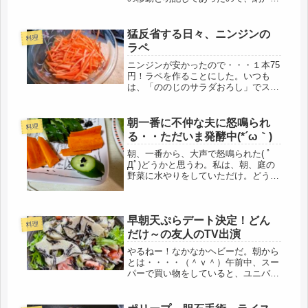
和タンスと、和室の仏壇を家の前にだ
してもらうように依頼すると・・（和
タンスは桐だし、年数経過で軽いはず
猛反省する日々、ニンジンの
料理
なのに）・・・高齢者なので運べませ
ラペ
ん...
ニンジンが安かったので・・・１本75
円！ラペを作ることにした。いつも
は、「ののじのサラダおろし」でスラ
イスして生野菜のままだけど、たまに
は、違うメニューで。ニンジンを細長
く切り、少しだけ塩でしんなりその間
朝一番に不仲な夫に怒鳴られ
料理
にドレッシング作り。材料は少ないの
る・・ただいま発酵中(*´ω｀)
で...
朝、一番から、大声で怒鳴られた( ﾟ
Дﾟ)どうかと思うわ。私は、朝、庭の
野菜に水やりをしていただけ。どう
も、その水やりの水が飛んで、一階の
サッシとテラスが濡れたらしい。「一
体、何考えてんだ！」「腐ってくる
早朝天ぷらデート決定！どん
ぞ！」・・・だって。水で腐るような
料理
家...
だけ～の友人のTV出演
やるねー！なかなかヘビーだ。朝から
とは・・・・（＾ｖ＾）午前中、スー
パーで買い物をしていると、ユニバの
友から電話。「来週の件、朝が早くな
るけど大丈夫？」全然平気。遊びに行
くのに文句はないよ。「そしたら、腹