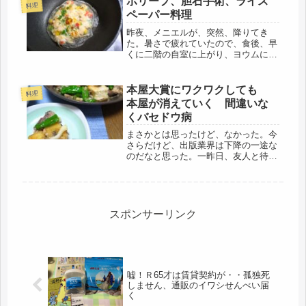
ポリープ、胆石手術、ライス
料理
ごしらえだけど・・・・始まる前にゴ
ペーパー料理
ハ...
昨夜、メニエルが、突然、降りてき
た。暑さで疲れていたので、食後、早
くに二階の自室に上がり、ヨウムに、
「ちょっとだけ、お母さんネンネする
ね」と言ったまでは覚えていたけど、
そのまま、寝落ちしたようで、その寝
本屋大賞にワクワクしても
料理
た姿勢が悪かった。私は、右の耳を下
本屋が消えていく 間違いな
にし...
くバセドウ病
まさかとは思ったけど、なかった。今
さらだけど、出版業界は下降の一途な
のだなと思った。一昨日、友人と待ち
合わせする前に、早めに着いて、交通
会館の中の、三省堂に本を探しに行っ
たら、古いけど、新書なんて、いつで
もあるだろうと思っていたけど、無
く、...
スポンサーリンク
嘘！Ｒ65才は賃貸契約が・・孤独死
しません、通販のイワシせんべい届
く