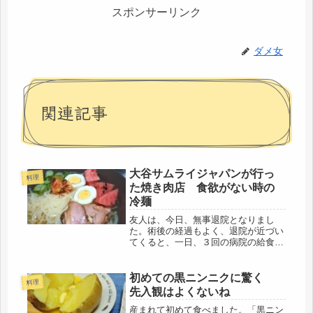
スポンサーリンク
ダメ女
関連記事
大谷サムライジャパンが行っ
料理
た焼き肉店 食欲がない時の
冷麺
友人は、今日、無事退院となりまし
た。術後の経過もよく、退院が近づい
てくると、一日、３回の病院の給食が
名残惜しいようで、退院すると、また
自炊が始まるので、後、何回、と数え
ていました。消化器系の病気ではなか
初めての黒ニンニクに驚く
料理
ったので、食事は、普通食。３食付き
先入観はよくないね
は嬉...
産まれて初めて食べました。「黒ニン