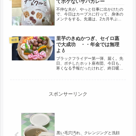
てボケないサバカレー
は終...
不仲な夫が、やっと仕事に出かけたの
で、今日はカーブスに行って、身体の
メンテをする。先週は、2カ月半ぶり
で、今日がその2回目。やっぱり緩い
運動でもジムに行くと、体調がよくな
るし、活動的になる。体脂肪は33％、
里芋のきぬかつぎ、セイロ蒸
骨格筋率は23.2％ダメだな。60...
料理
で大成功 ・・年金では無理
よ💧
ブラックフライデー第一弾、届く。先
日、ポチしたホット座布団、今日も、
寒くなる予報だったけれど、終日暖か
くて、座布団の温かさが、実感できる
か、早速、ONしてみました、小さい
座布団サイズなので、ほどほどかな?
と思っていたら、一気に、お尻がぬく
ぬ...
スポンサーリンク
黒い毛穴汚れ、クレンジングと洗顔