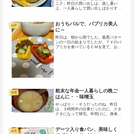
ニク」昨日の買い出しは、蒸し暑い
上、一人暮らしで買い出しばかりする
のも如何なものかと思い、買い出しは
止めました。小さなスーパーは、その
日の特価の野菜が並ぶのでチェックす
おうちバルで、パプリカ美人
料理
るようにしています。昨日は、特に食
に～
べた...
昨日は、朝から雨でした。最悪パター
ンの一日の始まりでしたが、ＴＶのパ
プリカを食べているＣＭを見て、おい
しそうだったので、真似してやってみ
る事に。おうちバルになりました。楽
しい気分になって、モリモリ食べまし
た。赤パプリカって、リコピンの集ま
り...
粗末な年金一人暮らしの晩ご
料理
はんに・・味噌玉
やっぱり・・そうだったのね、昨日
は、３時間半の仕事だったのに、クタ
クタになって帰宅。年明けに、身体が
ついて行ってないのだろうと思ってい
たら・・・・昨日は、子ども達の始業
式で、早くから帰宅するまで、うじゃ
デーツ入り食パン、美味しく
料理
うじゃやってきて、もう冬休みの宿題