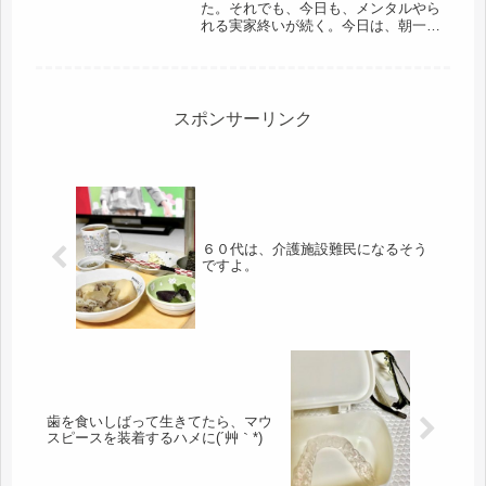
た。それでも、今日も、メンタルやら
れる実家終いが続く。今日は、朝一番
から、そのすぐ後も、ハウスメーカ
ー、建築会社が。こんなボロ家と思っ
ていたら、窓はどれも別注の特大サイ
ズのようで、使っている柱が太く頑丈
だか...
スポンサーリンク
６０代は、介護施設難民になるそう
ですよ。
歯を食いしばって生きてたら、マウ
スピースを装着するハメに(´艸｀*)