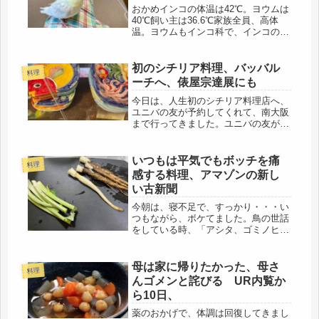
おかめインコの体温は42℃。ヨウムは
40℃飼い主は36.6℃家族全員、高体
温。ヨウムもインコ科で、インコの体
温が高い理由は、本来は、野生動物な
ので、捕食もするし何時なんどきで
も、飛べる状態（アイドリンク）でな
初のシチリア料理、バッバル
料理
いと反対に天敵に襲われてしまう。...
ーチへ、俵屋宗達展にも
今日は、人生初のシチリア料理店へ、
ユニバの友が予約してくれて、南大阪
まで行ってきました。ユニバの友が、
シチリアが舞台のゴッドファーザー三
部作全部観たと言っていたので、それ
なら私もと、先日の休日に診たのだけ
いつもは平気でもボッチを痛
料理
ど、私は、流血が苦手だとハッキリ認
感する料理、アマゾンの新し
識...
い古新聞
今朝は、寝不足で、すっかり・・・い
つもながら、ボケてました。鳥の世話
をしている時、「アシタ、ゴミノヒ」
と言うので、違うよ、今日だよ、今日
今からゴミの日、と訂正し、ゴミ出し
をしていてハタと気が付く。今日は日
母は家に帰りたかった、母さ
料理
曜でした。母と同じ(；ﾟДﾟ)じっく...
んゴメンと詫びる UR内覧か
ら10日、
薬のおかげで、体調は回復してきまし