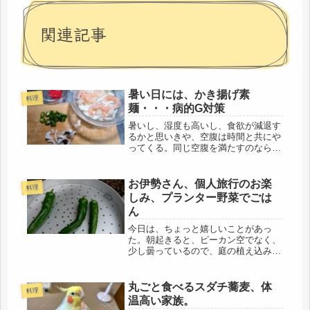
関連記事
暑い日には、かき揚げ素
料理
麺・・・病的G対策
暑いし、湿度も高いし、食欲が減退す
るかと思いきや、空腹は時間と共にや
ってくる。同じ空腹を満たすのなら、
食べたい物を食べたい。美味しいか、
不味いかは、個人的見解だけど（笑）
とりあえず、美味しいと信じて(=ﾟωﾟ)
お伊勢さん、個人旅行のお楽
料理
ﾉ朝から、買い出しに行き、途中...
しみ、プランター野菜でごは
ん
今日は、ちょっと嬉しいことがあっ
た。朝起きると、ピーカン空でなく、
少し曇っているので、庭の植え込みの
剪定の続きをすることに。当てにして
いた、ヘッジトリマーが壊れたので、
剪定ばさみでやるしかない。外の植え
丸ごと食べるスダチ蕎麦、体
料理
込みもボウボウに伸びてきたので、気
温高い家族。
にな...