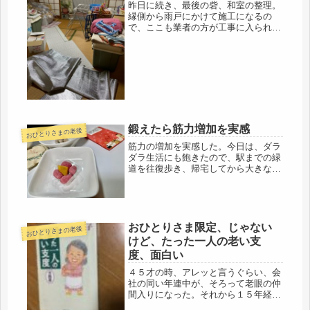
昨日に続き、最後の砦、和室の整理。
縁側から雨戸にかけて施工になるの
で、ここも業者の方が工事に入られ
る。朝、目が覚めると、あいにくのシ
トシト雨でかなり冷えて寒い。雨戸は
開けずに開始。関東で災害用備蓄を始
めた際のグッズも全部も運んできたの
で、床...
鍛えたら筋力増加を実感
おひとりさまの老後
筋力の増加を実感した。今日は、ダラ
ダラ生活にも飽きたので、駅までの緑
道を往復歩き、帰宅してから大きな剪
定ハサミで伸びてきた植木の剪定をし
た。植え込みからニョキニョキ出てき
たのを切ったり、必要性のない出入り
に邪魔な植木を剪定。今までなら少し
切...
おひとりさま限定、じゃない
おひとりさまの老後
けど、たった一人の老い支
度、面白い
４５才の時、アレッと言うぐらい、会
社の同い年連中が、そろって老眼の仲
間入りになった。それから１５年経つ
けど、近視と乱視入りが、功を奏し