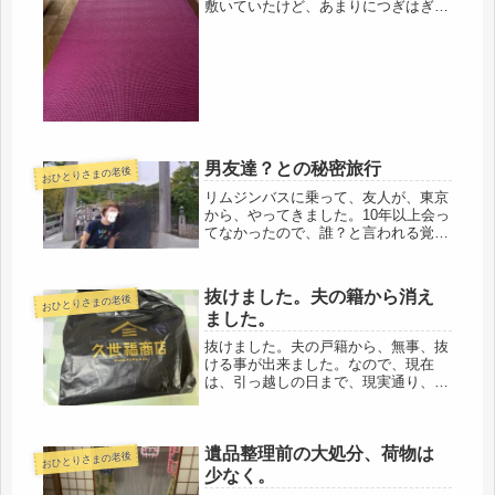
敷いていたけど、あまりにつぎはぎだ
らけで、貧乏くさいので気が滅入って
きました。それで、一番効果のあった
エアロビマットをもう1枚、百均で追
加(=ﾟωﾟ)ﾉ廊下対策に取り組みま...
男友達？との秘密旅行
おひとりさまの老後
リムジンバスに乗って、友人が、東京
から、やってきました。10年以上会っ
てなかったので、誰？と言われる覚悟
だったけど、「全然、変わってないわ
よ」だって、、、そんなわけないじゃ
ない朝羽田を７時台のフライトで伊丹
抜けました。夫の籍から消え
おひとりさまの老後
へ。ナンバから近鉄特急に乗り、一
ました。
路...
抜けました。夫の戸籍から、無事、抜
ける事が出来ました。なので、現在
は、引っ越しの日まで、現実通り、同
居人です。離婚し、ひとりになるの
は、めでたい事でも、お勧めできる事
でもないけど、旧姓に戻りました。こ
遺品整理前の大処分、荷物は
れから、残りの人生をひとりで生きて
おひとりさまの老後
いく事...
少なく。