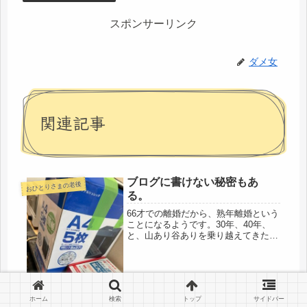
スポンサーリンク
ダメ女
関連記事
ブログに書けない秘密もあ
おひとりさまの老後
る。
66才での離婚だから、熟年離婚という
ことになるようです。30年、40年、
と、山あり谷ありを乗り越えてきた夫
婦でなく、再婚後、ネコを被っていた
夫が1年足らずで馬脚を露し、すぐに
失敗した(゜o゜)と気が付いたけど、再
婚だったので、今まで頑張った...
ホーム
検索
トップ
サイドバー