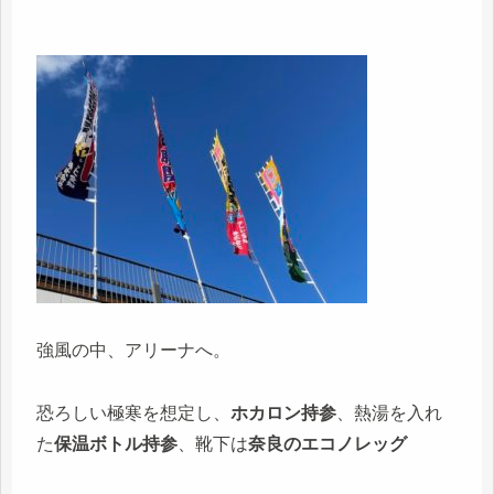
強風の中、アリーナへ。
恐ろしい極寒を想定し、
ホカロン持参
、熱湯を入れ
た
保温ボトル持参
、靴下は
奈良のエコノレッグ