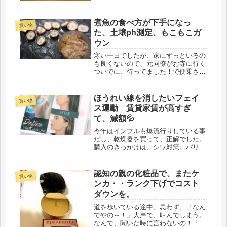
煮魚の食べ方が下手になっ
買い物
た、土壌ph測定、もこもこガ
ウン
寒い一日でしたが、家にずっといるの
も良くないので、元同僚がお寺に行く
ついでに、待ってました！で便乗させ
てもらい、大型園芸店へ。お店の方
に、新しい場所の土壌改良を教えても
らうつもりで。知らないことは、なん
ほうれい線を消したいフェイ
買い物
でも恥ずかしがらずに、質問するタイ
ス運動 賃貸家賃が高すぎ
プで...
て、減額💦
今年はインフルも爆流行りしている事
だし、乾燥器を買って、正解でした。
購入のきっかけは、シワ対策。パリパ
リになるので、部屋の湿度は50ぐらい
は保ちたい。乾燥が最も良くないの
で、・シワに効く化粧品・・・レチノ
認知の親の化粧品で、またケ
買い物
ールも使っているし、・シワから守る
ンカ・・ランク下げでコスト
化...
ダウンを。
道を歩いている途中、思わず、「なん
でやの～！」大声で、叫んでしまう。
なんで、聞いた時に言わないの！「お