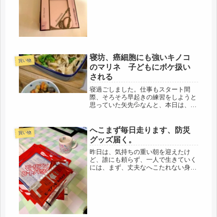
金は、今度、渡すからね」違う、そう
いう問題じゃないでしょ、無駄！あれ
だけ、他に送る物はないかと何度も聞
いたのに・・・・無いよ、何もありま
せ...
寝坊、癌細胞にも強いキノコ
買い物
のマリネ 子どもにボケ扱い
される
寝過ごしました。仕事もスタート間
際、そろそろ早起きの練習をしようと
思っていた矢先💦なんと、本日は、朝
と言うか、陽の昇った８時に目が覚め
る。７時に仕事開始なのに・・・・ど
うする気？原因は解明、昨日、ジムで
へこまず毎日走ります、防災
買い物
一ヶ月ぶりの筋トレの影響。なまっち
グッズ届く。
い身...
昨日は、気持ちの重い朝を迎えたけ
ど、誰にも頼らず、一人で生きていく
には、まず、丈夫なへこたれない身体
作り(=ﾟωﾟ)ﾉこういう日だから、なお
さら、スタート。朝ランニングに行っ
てきました。始めたばかりなので、一
日、サボると、翌日は、また振り出...