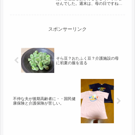
せんでした。週末は、母の日ですね。
と言っても、だめ女には、今年は、あ
りがとうと言う母も居ないし、我が子
は、音沙汰ナシだから、特に連絡はな
いと思うので、特別な日にはならな
い。あ...
スポンサーリンク
そら豆？おたふく豆？介護施設の母
に初夏の服を送る
不仲な夫が後期高齢者に・・国民健
康保険と介護保険が苦しい。