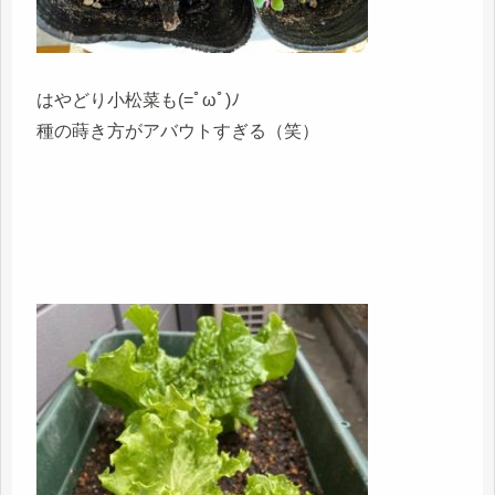
はやどり小松菜も(=ﾟωﾟ)ﾉ
種の蒔き方がアバウトすぎる（笑）