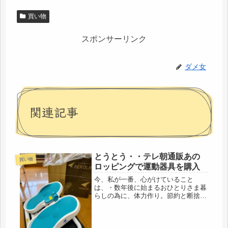
買い物
スポンサーリンク
ダメ女
関連記事
とうとう・・テレ朝通販あの
買い物
ロッピングで運動器具を購入
今、私が一番、心がけていること
は、・数年後に始まるおひとりさま暮
らしの為に、体力作り。節約と断捨離
と、介護。これを平行させて怒涛の数
年を乗り切ろうと思っています。孤独
死になるかならないかは、その時にな