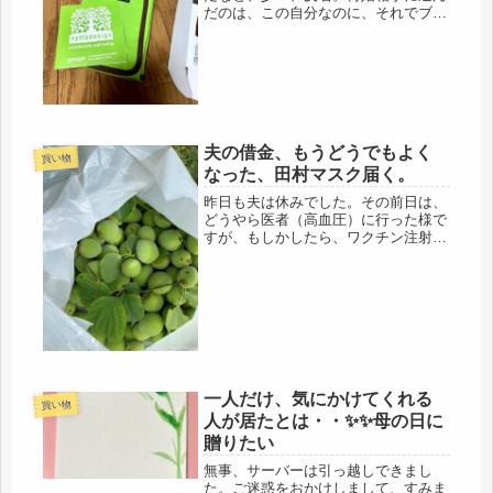
だのは、この自分なのに、それでブツ
ブツ言ってもね、(*´Д｀)不仲な夫は居
座る私に意地悪をして、追い出したい
のだろうけど、私も困るので、２０年
近く住み慣れたこの場所からは、...
夫の借金、もうどうでもよく
買い物
なった、田村マスク届く。
昨日も夫は休みでした。その前日は、
どうやら医者（高血圧）に行った様で
すが、もしかしたら、ワクチン注射も
済ませたのかもしれません、今日も休
んでいましたから。今月は、殆ど売り
上げが無いけど、借り入れしているの
で、気が大きくなってるようです。以
前...
一人だけ、気にかけてくれる
買い物
人が居たとは・・✨✨母の日に
贈りたい
無事、サーバーは引っ越しできまし
た。ご迷惑をおかけしまして、すみま