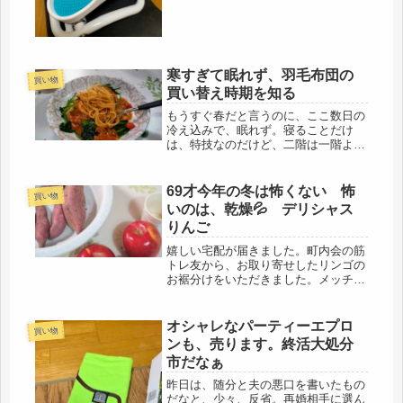
らないと分からないけど、在宅介護も
増えて...
寒すぎて眠れず、羽毛布団の
買い物
買い替え時期を知る
もうすぐ春だと言うのに、ここ数日の
冷え込みで、眠れず。寝ることだけ
は、特技なのだけど、二階は一階より
暖かいし、鳥の暖房は終日入れている
ので、ほんのりぬくもりはあるもの
の、一瞬で爆睡のはずが、冷えすぎ
69才今年の冬は怖くない 怖
買い物
て、何時までも眠れず、その上、うつ
いのは、乾燥💦 デリシャス
らうつら...
りんご
嬉しい宅配が届きました。町内会の筋
トレ友から、お取り寄せしたリンゴの
お裾分けをいただきました。メッチ
ャ、美味しそうなリンゴです。折角、
我が家に来てくれたので（放さない、
笑）今日は人間と話せたｗｗ広島の稲
オシャレなパーティーエプロ
買い物
刈りの際に、芋掘りもしたので、その
ンも、売ります。終活大処分
サツ...
市だなぁ
昨日は、随分と夫の悪口を書いたもの
だなと、少々、反省。再婚相手に選ん