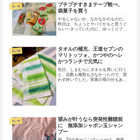
わせもあり、まず、ランチで腹ごしら
プチプチすきまテープ較べ、
買い物
えし、その後ハンズと100均の300...
袋菓子を買う
やるじゃないか、なかなかのものだ。
昨日は、ちょっとヤバイかもと思うぐ
らいヘタっていたのに、ゆっくりフロ
で肩を揉んで、温湿布を貼って、バン
ザイして寝たら、朝には復活した。意
外と、しぶとく長生きするかも（笑）
タオルの補充、王道セブンの
なので、午前中不在再配達のブツを受
買い物
け...
マリトッツォ、かつやのヘレ
かつランチで元気に
先日、しまむらにタオルを買いに行く
と、品数も種類も少なかったので、買
わず終いでした。実家の母の分もある
ので、そろそろ買い足して在庫を増や
しておかないと・・・・と思っていた
ら、友人が車で連れて行ってくれまし
た。先日のホームセンターに同行して
く...
望みが叶うなら突発性難聴前
買い物
に 無添加シャボン玉シャン
プー
朝、TVのモーニングショーは、突発