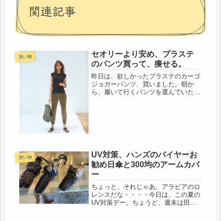
関連記事
セオリーより安め、プラステ
買い物
のパンツ買って、痩せる。
昨日は、欲しかったプラステのカーゴ
ジョガーパンツ、買いました。朝か
ら、履いて行くパンツを選んでいた
ら・・・・なんと！退職後、わずか１
年で、ほとんど、履けなくなっていま
した。唖然・・(･ω･ﾉ)ﾉ！そんなに、
太った？ウソでしょ・・・・久しぶ
り...
UV対策、ハンズのバイヤーお
買い物
勧め日傘と300均のアームカバ
ー
ちょっと、それじゃあ、アラビアのロ
レンスだな・・・・今日は、この夏の
UV対策デー。ちょうど、週末は田植
えに参加することになったので、ベス
トタイミング。友人とユニバの打ち合