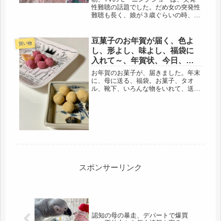
性難聴の話題でした。だめ女の突発性
難聴も長く、娘が３歳ぐらいの時、ち
ょうど40歳時に、発病しました。今で
も、後悔しているのは、当時、フルタ
イム都内勤務で、子どもは保育園の延
豆菓子のお年賀が届く、色よ
買い物
長保育。朝、７時に送り、お迎えは
し、形よし、味よし、福袋に
最...
入れて～、年賀状、今日、書
くぞ
お年賀のお菓子が、届きました。年末
に、母に送る、福袋。お菓子、タオ
ル、靴下、いろんな物をいれて、送っ
ています。ガーゼの手ぬぐいが欲しい
そうで、それも、入れました。12月に
入ると、休みの度に、少しづつ、集め
ています（笑）今回のお菓子は、コー
ジ...
スポンサーリンク
認知の母の暴走、デパートで爆買