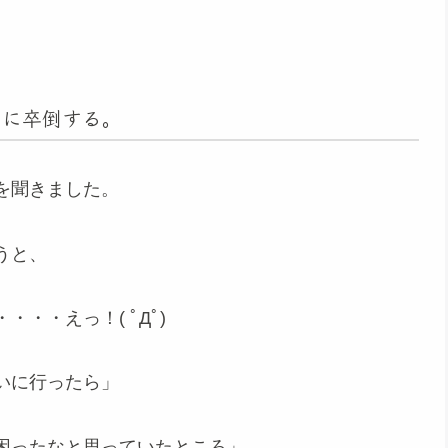
いに卒倒する。
を聞きました。
うと、
・・えっ！( ﾟДﾟ)
いに行ったら」
困ったなと思っていたところ」