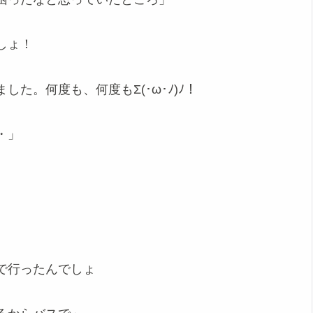
しょ！
た。何度も、何度もΣ(･ω･ﾉ)ﾉ！
・」
で行ったんでしょ