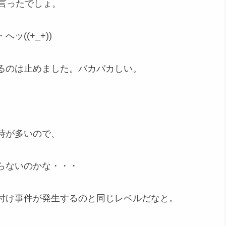
言ったでしょ。
((+_+))
るのは止めました。バカバカしい。
時が多いので、
らないのかな・・・
付け事件が発生するのと同じレベルだなと。