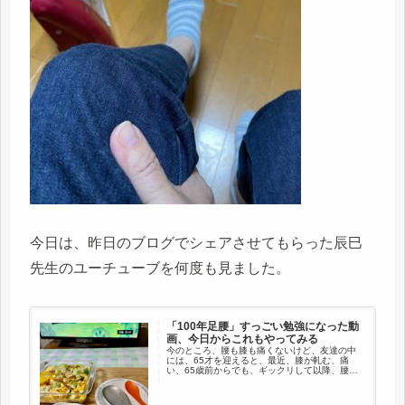
今日は、昨日のブログでシェアさせてもらった辰巳
先生のユーチューブを何度も見ました。
「100年足腰」すっごい勉強になった動
画、今日からこれもやってみる
今のところ、腰も膝も痛くないけど、友達の中
には、65才を迎えると、最近、膝が軋む、痛
い、65歳前からでも、ギックリして以降、腰が
ね・・・なんともなかったのに・・・。抱える
問題は、大きい。今は大丈夫でも、私も今後、
どうなるかわからない。そんな...