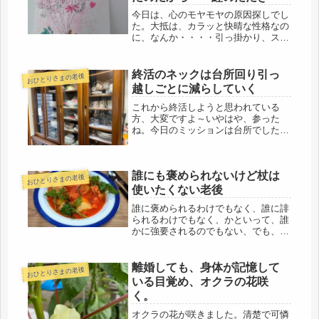
今日は、心のモヤモヤの原因探しでし
た。大抵は、カラッと快晴な性格なの
に、なんか・・・・引っ掛かり、スッ
キリしない。昨夜は、仕事を終え、朝
から少し手直しをしたりして、無事、
新しい仕事の担当者に、宅配で送った
終活のネックは台所回り引っ
おひとりさまの老後
ので、スッキリ～🌟気が抜けて、脱落
越しごとに減らしていく
感...
これから終活しようと思われている
方、大変ですよ～いやはや、参った
ね。今日のミッションは台所でした。
頭の中で、あの辺りのをまとめてダン
ボールにいれて、その次は、鍋類を入
れて、頭の中で考えているのと現実は
誰にも褒められないけど杖は
大違い。第一、鍋だって、これからは
おひとりさまの老後
ＩＨに...
使いたくない老後
誰に褒められるわけでもなく、誰に誹
られるわけでもなく、かといって、誰
かに強要されるのでもない、でも、体
育館の受付では、ハンコを押してくれ
るので、ラジオ体操みたいで、ちょっ
と楽しいけど勝手に自分で決めて続け
離婚しても、身体が記憶して
おひとりさまの老後
ている筋トレジム。今日は雨だったの
いる目覚め、オクラの花咲
で...
く。
オクラの花が咲きました。清楚で可憐