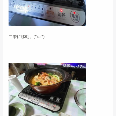
二階に移動。(*’ω’*)