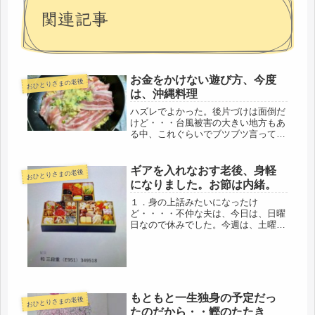
関連記事
お金をかけない遊び方、今度
おひとりさまの老後
は、沖縄料理
ハズレでよかった。後片づけは面倒だ
けど・・・台風被害の大きい地方もあ
る中、これぐらいでブツブツ言ってた
らバチが当たる。しかし、厳重に防御
していたので、ガムテを剥がすのも一
苦労。無事、住むことができてとりあ
ギアを入れなおす老後、身軽
おひとりさまの老後
えず、胸をなでおろす。高級マンショ
になりました。お節は内緒。
ン...
１．身の上話みたいになったけ
ど・・・・不仲な夫は、今日は、日曜
日なので休みでした。今週は、土曜、
日曜と連休にはせず、月曜日が雨なの
で日曜、月曜の連休にしたようです。
70代なので、疲れるのだと思います。
「自営は、80でも90でも働けるん
だ、」...
もともと一生独身の予定だっ
おひとりさまの老後
たのだから・・鰹のたたき