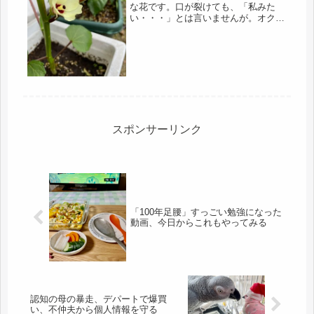
な花です。口が裂けても、「私みた
い・・・」とは言いませんが。オクラ
には、花オクラと言うのもあり、花を
食べる種類もあるようです。オクラな
んて、買えば一袋で、いくらか知らん
けど、安かったはず。でも、こうやっ
て、...
スポンサーリンク
「100年足腰」すっごい勉強になった
動画、今日からこれもやってみる
認知の母の暴走、デパートで爆買
い、不仲夫から個人情報を守る