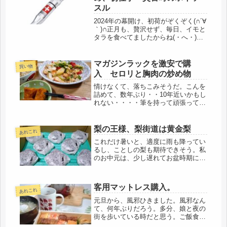
スル
2024年の幕開け、初荷がぞくぞく(∩´∀
｀)∩正月も、贅沢せず、毎日、イモと
タラを食べてましたからね(・へ・)朝
から、新年最初の卓球教室へ。一番、
気がかりだったのが、チーム卓球女子
のご実家の被災状況。顔を遇わすな
マガジンラックを激安で購
買い物
り、報告してくれました。輪...
入 セロリと胸肉の炒め物
情けなくて、落ちこみそうだ。こんを
詰めて、数年ぶり・・10年近いかもし
れない・・・・筆を持って頑張って仕
上げたつもりで昨夜は寝たけど、一晩
寝て、朝にそれらを見ると、恥ずかし
くて全部破り捨てたくなった。永年や
梨の王様、梨街道は黄金梨
あれこれ
っていることだからと軽く考えてい
これだけ暑いと、適度に雨も降ってい
た...
るし、ことしの梨も期待できそう。私
のお中元は、少し遅れてお盆時期に、
千葉の梨を送ることにしています。千
葉に住んでいたのに、夫がケチで細か
い性格だったので、長い間、知りませ
客用マットレス購入。
んでした。連れて行くとお金を支払う
あれこれ
こ...
元旦から、風邪ひきました。風邪なん
て、何年ぶりだろう。多分、娘と夜の
街を歩いている時だと思う。ご飯食べ
る時は、マスク外すから・・・💦年が