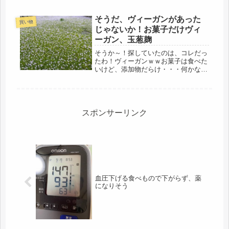
変わって、娘から電話が入り、おめで
とうございます・・・母「風邪ひいて
そうだ、ヴィーガンがあった
ない？」なにしろ、娘のいる間、ずっ
買い物
じゃないか！お菓子だけヴィ
と...
ーガン、玉葱麹
そうか～！探していたのは、コレだっ
たわ！ヴィーガンｗｗお菓子は食べた
いけど、添加物だらけ・・・何かない
かと探していたら・・・今日は、道の
駅の同僚が、またお墓参りの帰りに道
の駅に買い出しに行くとのことで、同
乗させてもらいました。途中、目を見
張...
スポンサーリンク
血圧下げる食べもので下がらず、薬
になりそう