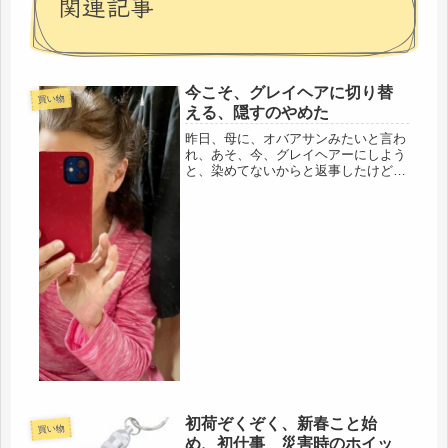
関連記事
今こそ、グレイヘアに切り替
買い物
える、隠すのやめた
昨日、母に、オバアサンみたいと言わ
れ、あそ、今、グレイヘアーにしよう
と、染めてないからと返事したけど、
よく分かってない様子。実は、11月末
から、まだ一か月も経ってないけど、
グレイヘアーにしようと決めました。
決めたところ＾＾考えたら・・・勤
め...
初荷ぞくぞく、新春こと始
買い物
め、初仕事 災害時のホイッ