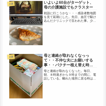
いよいよ60台がターゲット、
介護
母の介護施設でもクラスター
初詣に行こうかな・・・感染者数地図
を見て延期にした。先日、血圧で駆け
込んだクリニックで言われた事。少し
前までは高齢者の70台が死んでいたけ
ど、今は、60台が、バタバタ死んでま
すよ・・(；ﾟДﾟ)そういえば・・・・
ワクチン4回目は打ってない。...
母と連絡が取れなくなっっ
介護
て・・不仲な夫にお願いする
事・・パクチー植え替え時期
です。
母と連絡が取れなくなった。毎日、
朝、８時過ぎから９時までの間に、電
話している。離れた場所に居る時は、
間に合わないのに、大抵留守電にな
る。それで、5分後ぐらいにまた電
話、また、電話、という具合で、おは
よう、になるのだけど、昨日は、朝か
ら、全く...