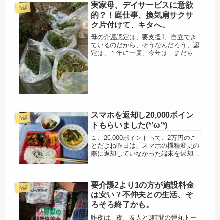
実家母、デイサービスに意欲
介護
的？！庭仕事、換気扇サクサ
ク片付けて、キタへ。
母の介護認定は、要支援1、自立でき
ているのだから、そうなんだろう、認
定は、１年に一度、今年は、まだらし
いので、ハッスルして動き回ってた
ら、それ以上にならないし・・私が、
役所に連絡して、同席と言うと、それ
もイヤらしい。自分で、医者に行く
と、で...
スマホを返却し20,000ポイン
介護
トもらいました(*’ω’*)
１、20,000ポイントって、2万円のこ
とだよね昨日は、スマホの機種変更の
際に返却していなかった端末を返却し
にドコモに行ってきました。何と！
20,000ポイントいただきました。今、
端末って、再利用するので、買い取り
要介護2より1の方が施設料金
するようですね。機種変の際...
介護
は安い？不仲夫との生活、そ
ろそろ終了かも。
昨夜は、夜、友人と3時間の弾丸トー