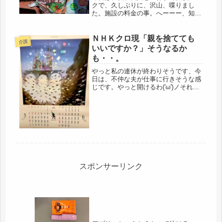
クで、久しぶりに、沢山、喋りまし
た。施設の料金の事。へーーー、知ら
んかったわ。施設に入所の際は、要介
護1の方が、要介護2より、料金は安く
なるそうそうです。手がかからない
ＮＨＫクロ現「親を捨てても
介護
分、安くなるという事らしいのです
いいですか？」そうなるか
が、も...
も・・。
やっと私の連休が終わりそうです、今
日は、不仲な夫が仕事に行きそうな感
じです。やっと開けるわ('ω')ノそれよ
り、昨夜見たＮＨＫクロースアップ現
代、「親を捨ててもいいですか？」身
につまされました。見られた方も多い
のでは・・・。うちの娘なら、や...
スポンサーリンク