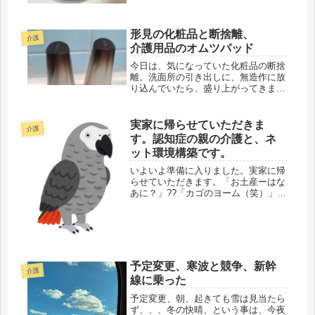
日、頑張れ！ヨウムもあっと言う間に
痩せたように思います。頂き物のメロ
形見の化粧品と断捨離、
ンをたべるかと聞いたら、怖がってい
介護
ま...
介護用品のオムツパッド
今日は、気になっていた化粧品の断捨
離。洗面所の引き出しに、無造作に放
り込んでいたら、盛り上がってきまし
た。大きな箱に移して、一つづつ、確
認。昔は、よいと思った化粧品も、時
代と共に、年齢と共に、変わっていく
実家に帰らせていただきま
介護
のかも。長い独身時代は、色々使った
す。認知症の親の介護と、ネ
け...
ット環境構築です。
いよいよ準備に入りました。実家に帰
らせていただきます。「お土産ーはな
あに？」??「カゴのヨーム（笑）」??
今回は、鳥も同伴なので、荷物も多い
ので、まず、宅急便で送り、重要ブツ
のみ、リュックに入れて鳥と一緒に移
動。足は、しっかり毎日鍛えてきた...
予定変更、寒波と競争、新幹
介護
線に乗った
予定変更、朝、起きても雪は見当たら
ず、、、冬の快晴、という事は、今夜