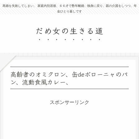
再婚を失敗してしまい、 家庭内別居後、６６才で塾年離婚、独身に戻り、親の介護をしつつ、年
金ひとり暮しです
だめ女の生きる道
高齢者のオミクロン、缶deボローニャのパ
ン、流動食風カレー、
スポンサーリンク