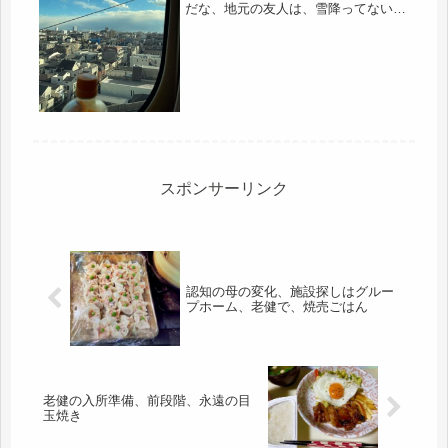
だな、地元の友人は、雪降ってないけ
ど、午後から、悪くなるかも、で、天
気図みても、どうやら、今夜からだ、
それなら、今日中に、関西入りしてし
まおう荷物を急いで送ると、関西方面
は...
スポンサーリンク
認知の母の変化、施設探しはグルー
プホーム、老健で、焼売ごはん
老健の入所準備、前段階、永遠の目
玉焼き