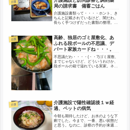
介護施設と訪問診察と調剤薬
介護
局の請求書 備蓄ごはん
介護施設書類って・・・・ホント、き
ちんと記載されているけど、闇だわ。
長らく手つけずだった書類の整理。最
優先で、確定申告をしたので、本日
は、やっと順番的に母の書類関係。貯
めてたので、今日一日費やして、やっ
高齢、独居のゴミ屋敷化、あ
介護
と全開封、選別、目を通すことは終
ふれる段ボールの不思議、デ
了。メ...
パート家族カードね・・・。
不思議だわ・・・・(・・?)ゴミ屋敷、
までじゃないけど、どういうわけか、
段ボールの箱で溢れている実家。ネッ
ト環境はナシ、ちょうど携帯をスマホ
に替え時点で、壊れ、同時に認知症発
症、ポチでお買い物も不可能。なの
に、ここ数ヶ月も、着実に増えてい
る...
介護施設で陽性確認後１ｗ経
介護
過、ペットの病気
今朝も期待したけど、お水のような下
痢でした。今まで、一番、悪い状態だ
と思う。なのに、診察の予約が来週だ
なんて、大丈夫なのだろうか。あと2