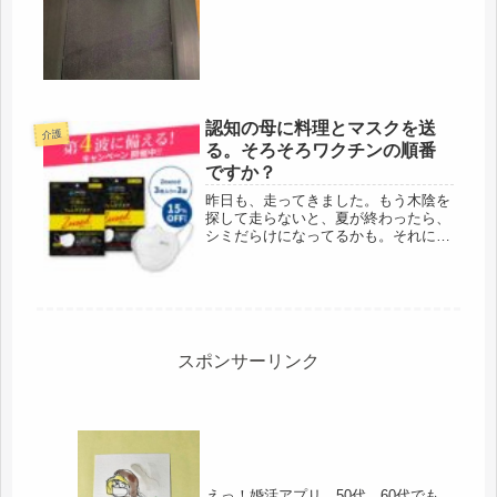
た。・・・・・この第3波で重症感染
者数の連日の報道がされてる最中に、
ゴルフです。今年は、毎年ある元受の
忘年会も中止になっているので、...
認知の母に料理とマスクを送
介護
る。そろそろワクチンの順番
ですか？
昨日も、走ってきました。もう木陰を
探して走らないと、夏が終わったら、
シミだらけになってるかも。それにし
ても、あのマスク、田村大臣マスク、
いいですよ。走っていても、苦しくな
いし、かといって、ピッタリだし、洗
えるし、安いし、・・・・今日は、母
に...
スポンサーリンク
えっ！婚活アプリ、50代、60代でも