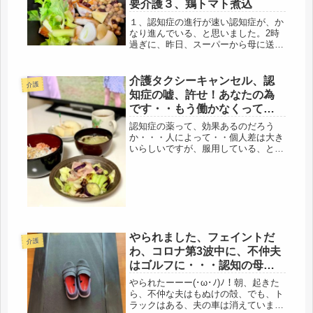
要介護３、鶏トマト煮込
１、認知症の進行が速い認知症が、か
なり進んでいる、と思いました。2時
過ぎに、昨日、スーパーから母に送っ
た冷凍便、届いたかどうか確認の電話
を入れると、「届いてない
わ」・・・・確かに、11月の最後の週
介護タクシーキャンセル、認
介護
になると、お歳暮の配達もあるから、
知症の嘘、許せ！あなたの為
もしかした...
です・・もう働かなくってい
いよ、言ってほしいけど。
認知症の薬って、効果あるのだろう
か・・・人によって・・個人差は大き
いらしいですが、服用している、とい
う事実だけで、精神的に落ち込む高齢
者も多いらしい。でも、ボケているん
だから、なんて思ったりもする。昨日
は、認知症大作戦を布いた。母が、近
所の...
やられました、フェイントだ
介護
わ、コロナ第3波中に、不仲夫
はゴルフに・・・認知の母の
嘘。
やられたーーー(･ω･ﾉ)ﾉ！朝、起きた
ら、不仲な夫はもぬけの殻、でも、ト
ラックはある、夫の車は消えていまし