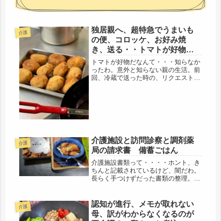
独居親へ、超特急でうまいも
介護
の便、コロッケ、お好み焼
き、送る・・トマトが好物だ
ったとはね
トマトが好物だなんて・・・知らなか
ったわ。意外と知らない親の生活。前
回、冷蔵で送った時の、リクエスト、
トマトと食パン、だったけど・・・一
人だから、トマト3個、フルーツトマ
ト、１パックにしたら、もう、食べち
ゃったとか。・・・・年寄りって、決
ま...
介護施設と訪問診察と調剤薬
介護
局の請求書 備蓄ごはん
介護施設書類って・・・・ホント、き
ちんと記載されているけど、闇だわ。
長らく手つけずだった書類の整理。最
優先で、確定申告をしたので、本日
は、やっと順番的に母の書類関係。貯
めてたので、今日一日費やして、やっ
認知が進行、メモが取れない
介護
と全開封、選別、目を通すことは終
母、訳がわからなくなるのが
了。メ...