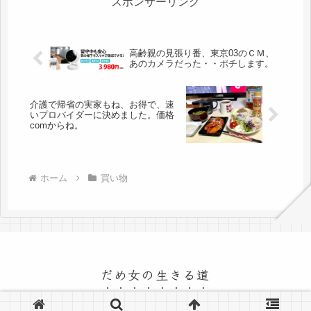
スポンサーリンク
高齢親の見張り番、東京03のＣＭ、
あのカメラだった・・ポチします。
介護で帰省の実家もね、お得で、速
いプロバイダーに決めました。価格
comからね。
ホーム
買い物
だめ女の生きる道
© 2015 だめ女の生きる道.