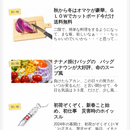
果あるのかな？私が買おうと思ってい
るのは、もっとトランポリンっぽいヤ
秋から冬はオマケが豪華、Ｇ
ツですが。よく調べて買う予定です。
買い物
も...
ＬＯＷでカットボード今だけ
送料無料
二階で、簡単な料理をするようになっ
て、まな板、欲しいなぁ・・・・ちっ
ちゃいのでいいから・・・と思ってい
たら、女性雑誌 ＧＬＯＷの11月増刊
号のオマケについてました。カットボ
ード、こじんまりした大きさで、ちょ
うど、欲しかったサイズ！これで
ナナメ掛けバッグの バッグ
す。...
買い物
ンナウンが大好評、命のスー
プ風
負けたらアカン、この日々の努力が、
いつか実るんだ、と言い聞かせて、今
日も気温は３３度、だけど、少し風も
あって、体感は涼しく感じる。それ
で、明日からは雨なので、大物を洗濯
し、駅前まで、歩くことに。筋トレ同
初荷ぞくぞく、新春こと始
買い物
級生は、５時前に起きているそうなの
め、初仕事 災害時のホイッ
で、...
スル
2024年の幕開け、初荷がぞくぞく(∩´∀
｀)∩正月も、贅沢せず、毎日、イモと