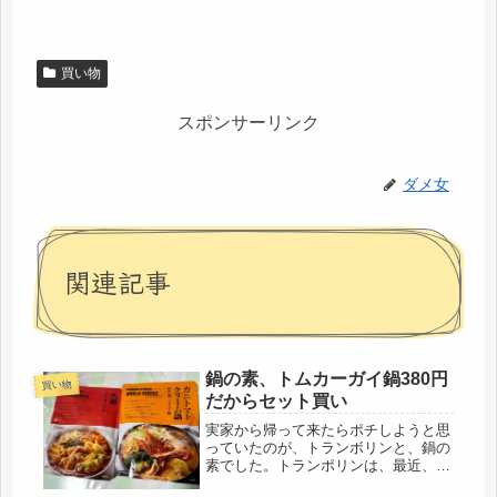
買い物
スポンサーリンク
ダメ女
関連記事
鍋の素、トムカーガイ鍋380円
買い物
だからセット買い
実家から帰って来たらポチしようと思
っていたのが、トランボリンと、鍋の
素でした。トランポリンは、最近、Ｔ
ＶのＣＭでやってるし、やっぱり、効