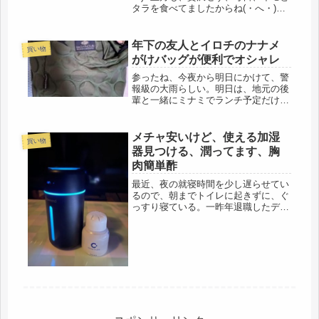
タラを食べてましたからね(・へ・)朝
から、新年最初の卓球教室へ。一番、
気がかりだったのが、チーム卓球女子
のご実家の被災状況。顔を遇わすな
年下の友人とイロチのナナメ
買い物
り、報告してくれました。輪...
がけバッグが便利でオシャレ
参ったね、今夜から明日にかけて、警
報級の大雨らしい。明日は、地元の後
輩と一緒にミナミでランチ予定だけ
ど・・・・後輩は、「どこからでもか
かって来い！」という元気。とりあえ
ず、できるだけ雨に濡れないルートを
メチャ安いけど、使える加湿
買い物
探さなきゃね。ランチが終われば、高
器見つける、潤ってます、胸
島屋...
肉簡単酢
最近、夜の就寝時間を少し遅らせてい
るので、朝までトイレに起きずに、ぐ
っすり寝ている。一昨年退職したデス
クワークの際、デスクでは、部屋にウ
ォーターサーバーがあったので、飲み
物は飲み放題、もう一つ、お菓子も食
べ放題で、一日中、コーヒーや紅茶、
緑...