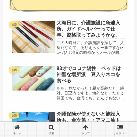
大晦日に、介護施設に急遽入
介護
所、ガイドヘルパーって仕
事、資格取ってみようかな。
この大晦日に、介護施設を探して、入
所だなんて、ありえへんー事ですな(･
ω･ﾉ)ﾉ！地元の同僚からメールが届い
た。超パワフルな義父の介護中の友
人、「いう事、全然聞いてくれない」
「歩けないのに・・・自転車だったら
93才でコロナ陽性 ベッドは
介護
大丈夫って、どこでもでかけちゃう...
神聖な場所派 豆入りネコを
食べる
ああ、危なかった！親が高齢だと、絶
対、EEZ内ですよ、海外など、たとえ
韓国でも、台湾でも、とんでもない、
と思った。私は、韓国にはあまり興味
はないので、行かないけど、台湾には
行ってみたいと思っていた。HISの新
介護保険が使えないと施設入
介護
年お年玉ツアーで、台湾を見ている...
所も、金次第・・アマニ油ト
マト
方針転換、気持ちを切り替えたので、
ホーム
検索
トップ
サイドバー