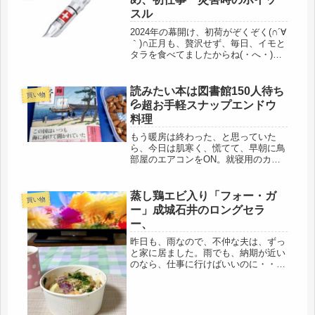
スル
2024年の幕開け、初荷がぞくぞく(∩´∀
｀)∩正月も、贅沢せず、毎日、イモと
タラを食べてましたからね(・へ・)朝
から、新年最初の卓球教室へ。一番、
気がかりだったのが、チーム卓球女子
のご実家の被災状況。顔を遇わすな
読みたい本は図書館150人待ち
買い物
り、報告してくれました。輪...
💦超お手軽スナップエンドウ
料理
もう暖房は終わった、と思っていた
ら、今日は肌寒く、慌てて、早朝に鳥
部屋のエアコンをON。就寝用のカバ
ーをかけていても、飼い主の行動が手
に取る様にわかるペット。きっと犬や
猫もそうなのだと思いますが、生憎、
蒸し鶏エビ入り「フォー・ガ
買い物
喋れない。ヨウムは「オハヨウ」「オ
ー」成城石井のロングセラ
ハナ...
ー、
昨日も、雨なので、不仲な夫は、ずっ
と家に居ました。雨でも、納期が近い
のなら、仕事に行けばいいのに・・・
と思いますが、さぼって困るのは、自
分なので、50年以上続けている仕事だ
から考えていると思います。ただ換気
の為に、窓を開けたり、換気扇をＯ