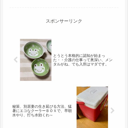
Ｒ東日本の割引サービス。東京ー大阪
間が「のぞみ」で約15,000円のとこ
ろ、「ひかり」で10,000円で乗れ...
スポンサーリンク
とうとう本格的に認知が始まっ
た・・介護の仕事って奥深い、メン
タルがね、でも入所はマダです。
秘策、別居妻の生き延びる方法、猛
暑にエコなクーラーＢＯＸで、早朝
水やり、打ち水効くわ～