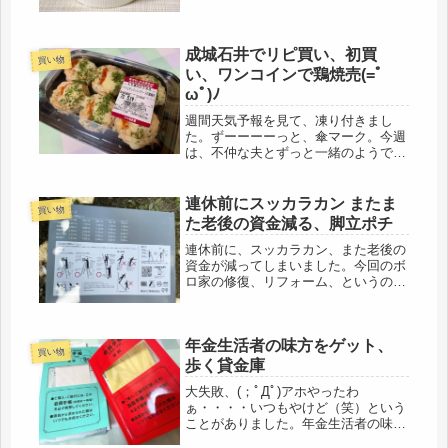
Ｎ...
成城石井でリピ買い、初買
買い物
い、ワンコインで鶏焼売(=ﾟ
ωﾟ)ﾉ
週間天気予報を見て、凍り付きまし
た。ずーーーーっと、傘マーク。今週
は、不仲な夫とずっと一緒のようで
す。今までなら、職場があったので、
さほど影響はなかったけど、不仲状態
なので、なかなか厳しい・・・(´ﾟдﾟ
連休前にスッカラカン またま
買い物
｀)友人は、昨日、大阪のワクチン予
た老後の資金減る、脚立ポチ
約...
連休前に、スッカラカン、また老後の
資金が減ってしまいました。今回のボ
ロ家の修復、リフォーム、というのか
メンテナンスで、かかった費用。この
金額以外に、追加工事もあったので、
合計、ひと帯(*_*;でもセキュリティー
年金生活者の味方をゲット、
も堅固になったし、「うちはうち...
買い物
歩く貸金庫
大失敗、(；ﾟДﾟ)アホやったわ
ぁ・・・・いつもやけど（笑）という
ことがありました。年金生活者の味
方、運賃の割引。ジパング倶楽部、Ｊ