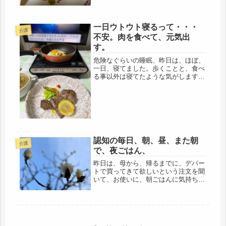
幸せ...
一日ウトウト寝るって・・・
介護
不安。肉を食べて、元気出
す。
危険なぐらいの睡眠、昨日は、ほぼ、
一日、寝てました。歩くことと、食べ
る事以外は寝てたような気がします。
朝起きて、鳥の世話・・・・ちょっと
眠くなり、10分ほどウトウト。ゴミ出
し、昼前に家を出て、ジムに、運動
し、プロテインを飲んで、身支度、タ
イ...
認知の毎日、朝、昼、また朝
介護
で、夜ごはん、
昨日は、母から、帰るまでに、デパー
トで買ってきて欲しいという注文を聞
いて、お使いに、朝ごはんに気持ち、
干物を炙るだけの魚焼き網、味噌、お
菓子を買いに行く。なにもデパートで
なくってもと思うけど、結局は、取り
寄せるので、ひとつづつ、送料も上乗
せ...