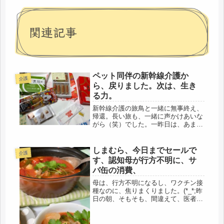
関連記事
ペット同伴の新幹線介護か
介護
ら、戻りました。次は、生き
る力。
新幹線介護の旅鳥と一緒に無事終え、
帰還。長い旅も、一緒に声かけあいな
がら（笑）でした。一昨日は、あまり
に片意地で人の声を聞き入れない母に
腹が立ち、随分と批判してしまい、反
省していました。原則、母とは性格が
しまむら、今日までセールで
介護
違い、私は、がらっぱちでざっくばら
す、認知母が行方不明に、サ
ん...
バ缶の消費、
母は、行方不明になるし、ワクチン接
種なのに、焦りまくりました。(*_*;昨
日の朝、そもそも、間違えて、医者に
行こうとしていたので、月曜、今日だ
から！カイゴタクシーの、いつもの運
転手さんが迎えに来てくれるから、と