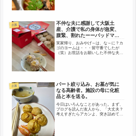
にかく、準備して家で待ってる事...
不仲な夫に感謝して大阪土
介護
産、介護で私の身体が急変、
腹緊、割れたーーバッドマ
ン。
実家帰り、おみやげ～は、な～に？カ
ゴのヨームは・・・留守番でしたが
（笑）お世話をお願いした不仲な夫に
は、今は、どこでも買える、551のシ
ュウマイと豚まん、鳥の世話も、庭の
水やりも、手数をかけしました、遊び
に行ったわけではないけど、これ位の
オ...
パート絞り込み、お墓が気に
介護
なる高齢者。施設の母に化粧
品と本を送る。
今日はいろんなことがあった。まず、
ブログを読んだ友人から、「大丈夫？
考えすぎたらアカンよ、突き詰めてい
ったら、精神的にもたなくなる。」
「私の時も、そうだった」「その今の
状況が、一番正解やと思うわ、」「お
母さんは、今、あそこで暮らすのが、