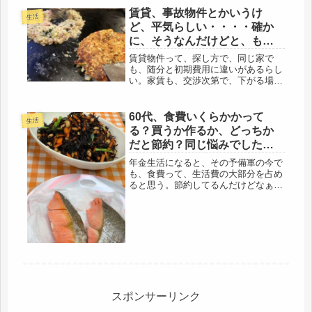
り分けしてもらい、PC修理に出すよ
賃貸、事故物件とかいうけ
生活
うにとの指示。修理代金が高額すぎる
ど、平気らしい・・・・確か
な...
に、そうなんだけどと、もん
じゃ焼きながら話ました。
賃貸物件って、探し方で、同じ家で
も、随分と初期費用に違いがあるらし
い。家賃も、交渉次第で、下がる場合
もあるとか。そりゃ、安い方がいい。
ネットに掲載されている通りではない
という事だ。帰宅途中、娘にメール、
60代、食費いくらかかって
生活
「帰宅時間は？」どうやら、同じ時間
る？買うか作るか、どっちか
に帰...
だと節約？同じ悩みでした
（笑）
年金生活になると、その予備軍の今で
も、食費って、生活費の大部分を占め
ると思う。節約してるんだけどなぁ～
( ｀ー´)ノ毎月、月が替わると、１
日、今日から、今月こそガンバル！そ
して、結局は出来てない。一昨日の友
人も、同じく、おひとり様。どうや
ら...
スポンサーリンク