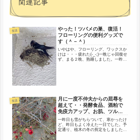
関連記事
やった！ツバメの巣、復活！
生活
フローリングの便利グッズで
す（＾－＾）
いやはや、フローリング、ワックスか
けは・・・疲れた(-_-;)一晩じゃ回復せ
ず、まる２晩、熟睡しました。一昨日
は、不仲な夫の、「洗濯物干すな事
件」もあったし、昨日は、超クレーム
客に、ボロクソに言われるし、でも、
身体って、自己防衛本能があるの...
月に一度不仲夫からの屈辱を
生活
超えて・・発酵食品、酒粕で
免疫力アップ、お肌、ツルツ
ル。
一昨日も雪がちらついて、寒かったけ
ど、昨日もよく冷えた一日でした。予
定通り、植木の冬の剪定をしました。
出来れば、寒肥までと、考えていたけ
ど・・・・肥料も、残ってるだけだ