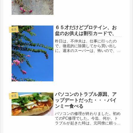
し、数年やってなかったので、キチン
と、買ってきてからにすることにしま
した...
６５才だけどプロテイン、お
生活
盆のお供えは割引カードで、
昨日は、不仲夫は、仕事に行ったの
で、徹底的に除菌してから買い出し
に。週末のスーパーは、怖いので、開
店と同時に行ってきました。実家のお
盆のお供えも、今まで、デパートかポ
チでお取り寄せで送っていましたが、
去年も、母は、受け取った記憶もな
く、お菓...
パソコンのトラブル原因、ア
生活
ップデートだった・・・バイ
ンミー食べる
パソコンの修理が終わりました。初め
てのPC修理でした。今迄、何か、ト
ラブルが起きた時は、元同僚に頼って
いたけど、今回は、遠方すぎるので無
理、とりあえず、故障か操作ミスか切