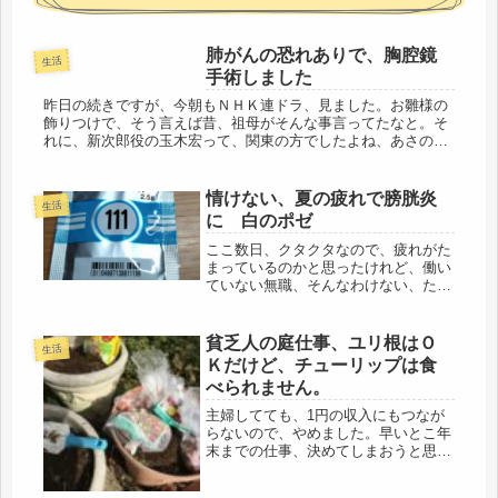
肺がんの恐れありで、胸腔鏡
生活
手術しました
昨日の続きですが、今朝もＮＨＫ連ドラ、見ました。お雛様の
飾りつけで、そう言えば昔、祖母がそんな事言ってたなと。そ
れに、新次郎役の玉木宏って、関東の方でしたよね、あさの波
瑠さんもそうだけど、上手に関西なまりで話されていてビック
リします。江戸・...
情けない、夏の疲れで膀胱炎
生活
に 白のポゼ
ここ数日、クタクタなので、疲れがた
まっているのかと思ったけれど、働い
ていない無職、そんなわけない、ただ
の甘えだ！と無視して、平常通りに過
ごしていたら、トイレがおもいきり近
くなって、夜中も、昨夜は、2回起き
貧乏人の庭仕事、ユリ根はＯ
生活
たし、寝不足気味。わたしの腸は超元
Ｋだけど、チューリップは食
気...
べられません。
主婦してても、1円の収入にもつなが
らないので、やめました。早いとこ年
末までの仕事、決めてしまおうと思
う。短期の派遣で、数件あったけど、
時給が安い。1000円ねぇ・・・仕方な