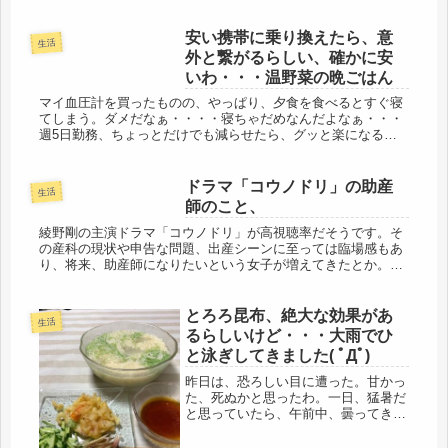
いかな。バイトだと思って、割り切
り、ワリキリ、でやろうかな。この時
安い携帯に乗り換えたら、意
期...
生活
外と繋がるらしい、確かに安
いわ・・・温野菜の晩ごはん
マイ血圧計を買ったものの、やっぱり、夕食を食べるとすぐ寝
てしまう。ダメだなぁ・・・・寝ちゃだめなんだよなぁ・・・
週5日勤務、ちょっとだけでも減らせたら、グッと楽になると
思う。62才を目前に、そんな弱気になった3月3日、ひな祭り。
今年も、お雛...
ドラマ「コウノドリ」の助産
生活
師のこと、
綾野剛の主演ドラマ「コウノドリ」が高視聴率だそうです。そ
の産科の現状や申告な問題、出産シーンに至っては臨場感もあ
り、将来、助産師になりたいという女子が増えてきたとか。助
産師さんね・・・素晴らしい職業だと思う。37才での出産の
際、誘発剤ありの...
とろろ昆布、絶大な効果があ
生活
るらしいけど・・・大雨でひ
と泳ぎしてきました( ﾟДﾟ)
昨日は、恐ろしい目に遭った。甘かっ
た、死ぬかと思ったわ。一日、猛暑だ
と思っていたら、午前中、曇ってき
た・・・ちょっと気温も下がってき
た、今だ！自営の用事があったので、