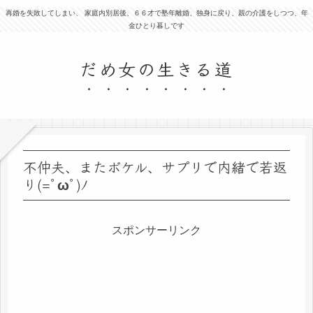
再婚を失敗してしまい、 家庭内別居後、６６才で塾年離婚、独身に戻り、親の介護をしつつ、年
金ひとり暮しです
だめ女の生きる道
不仲夫、またボケル、サプリで内緒で若返
り(=ﾟωﾟ)ﾉ
スポンサーリンク