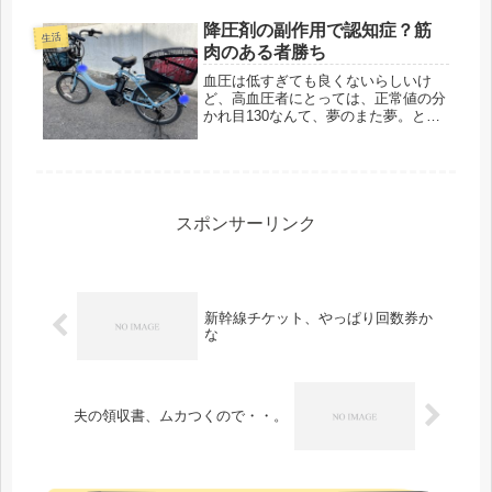
と、カビは生えてるし、もしかした
降圧剤の副作用で認知症？筋
ら、ネズミやカラスが止まってかもし
生活
れない...
肉のある者勝ち
血圧は低すぎても良くないらしいけ
ど、高血圧者にとっては、正常値の分
かれ目130なんて、夢のまた夢。とこ
ろが、あんなに苦労していたのに、あ
んな小さな錠剤一個服用しただけで、
あっという間に下がった。なーんだと
言う感じ。(*´ω｀)でも、喜んでは...
スポンサーリンク
新幹線チケット、やっぱり回数券か
な
夫の領収書、ムカつくので・・。