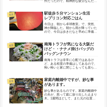
件だったので、精神的な疲労なんだと
思う。座ったままですから（笑）起き
たら、天気予報どおり、雨・・・・・
(-_-;)折角の休日ですが、不仲な夫と、
駅徒歩５分マンション生活
生活
また一つ屋根の下です。でも、...
レプリコン対応ごはん
今日は、朝から卓球教室。で、突然、
神が降臨した。朝から雨が降っていた
ので、今日は歩きだなと早めに準備。
ところが家を出る直前に、叩きつける
ような激しい雨になり、こりゃ無理と
卓球女子に、雨足を見ながら家を出る
南海トラフが気になる大阪だ
生活
と、遅れる旨、ラインで連絡。さぼっ
けど・・ナナメ掛けバッグの
た...
バッグンナウン
南海トラフは非常に心配ではあるけ
ど、ある程度の準備はしてあるので、
怖い怖いと家に閉じこもっても居られ
ない。朝から、卓球教室へ向かう。そ
の後、いざという時、火事場の馬鹿力
を養うべく、筋トレジムに励んだ。オ
家庭内離婚中ですが、妙な事
生活
リンピックの卓球フランス選手が、配
があります。
給さ...
妙な事があるものです。家庭内離婚中
の夫が、怒って庭に放り出した止まり
木。1週間ほどして、また元の位置に
もどってました。庭から、作業場から
全て探してもなかったのにね。見る