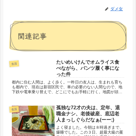
ダメ女
関連記事
たいめいけんでオムライス食
生活
べながら、パンツ履く事にな
った件
都内に住む人間は、よく歩く。一昨日の友人は、生まれも育ち
も都内で、現在は新宿区民で、車の必要のない人間なので、地
下鉄や電車乗り替えで、どこにでもお手軽に行く。地図が頭に
入っているので、「そこだったら、すぐだから歩こう」と言
う。とんでもなく、...
孤独な72才の夫は、定年、退
生活
職金ナシ、老後破産、底辺老
人まっしぐらだなぁ(ーー;)
よく寝ました。今朝は８時過ぎまで、
爆睡でした。この３日、超最大級の案